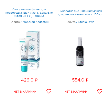
Сыворотка-лифтинг для
Сыворотка дисциплинирующая
подбородка, шеи и зоны декольте
для разглаживания волос 100мл
ЭФФЕКТ ПОДТЯЖКИ
омолаживающая 30мл
Белита
/
Морской Коллаген
Белита
/
Studio Style
i
i
426.0
554.0