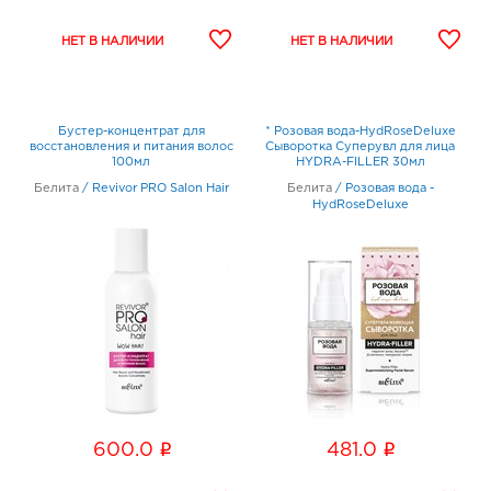
Бустер-концентрат для
* Розовая вода-HydRoseDeluxe
восстановления и питания волос
Сыворотка Суперувл для лица
100мл
HYDRA-FILLER 30мл
Белита
/
Revivor PRO Salon Hair
Белита
/
Розовая вода -
HydRoseDeluxe
i
i
600.0
481.0