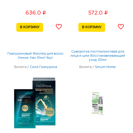
i
i
636.0
572.0
Сыворотка постпилинговая для
Гиалуроновый Филлер для волос
лица и шеи Восстанавливающий
Умное Увл 10мл*4шт
уход 30мл
Белита
/
Сила Гиалурона
Белита
/
Serum Home