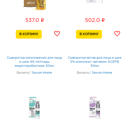
i
i
537.0
502.0
Сыворотка-омоложение для лица
Сыворотка-актив для лица и шеи
и шеи 4% пептиды
5% комплекс- витамин АСЕFB
меди+пробиотики 30мл
30мл
Белита
/
Serum Home
Белита
/
Serum Home