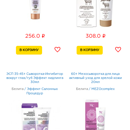
i
i
256.0
308.0
ЭСП 35-45+ Сыворотка-Ингибитор
60+ Мезосыворотка для лица
вокруг глаз/губ Эффект нидлинга
активный уход для зрелой кожи
30мл
20мл
Белита
/
Эффект Салонных
Белита
/
MEZOcomplex
Процедур