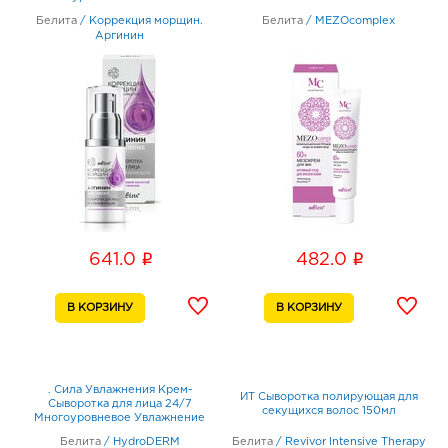
аргинином 30 мл
Белита
/
Коррекция морщин.
Белита
/
MEZOcomplex
Аргинин
i
i
641.0
482.0
. Сила Увлажнения Крем-
ИТ Сыворотка полирующая для
Сыворотка для лица 24/7
секущихся волос 150мл
Многоуровневое Увлажнение
50мл
Белита
/
HydroDERM
Белита
/
Revivor Intensive Therapy