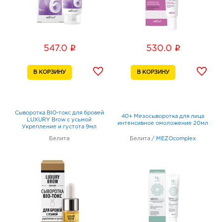
i
i
547.0
530.0
Сыворотка BIO-токс для бровей
40+ Мезосыворотка для лица
LUXURY Brow с усьмой
интенсивное омоложение 20мл
Укрепление и густота 9мл
Белита
Белита
/
MEZOcomplex