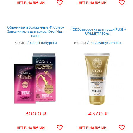
Объёмные и Ухоженные Филлер-
MEZOсыворотка для груди PUSH-
Заполнитель для волос 10мл*4шт
UP&LIFT 150мл
саше
Белита
/
Сила Гиалурона
Белита
/
MezoBodyComplex
i
i
300.0
437.0