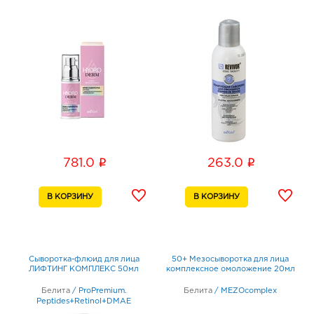
i
i
781.0
263.0
Сыворотка-флюид для лица
50+ Мезосыворотка для лица
ЛИФТИНГ КОМПЛЕКС 50мл
комплексное омоложение 20мл
Белита
/
ProPremium.
Белита
/
MEZOcomplex
Peptides+Retinol+DMAE