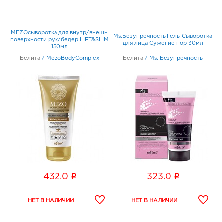
MEZOсыворотка для внутр/внешн
Ms.Безупречность Гель-Сыворотка
поверхности рук/бедер LIFT&SLIM
для лица Сужение пор 30мл
150мл
Белита
/
MezoBodyComplex
Белита
/
Ms. Безупречность
i
i
432.0
323.0