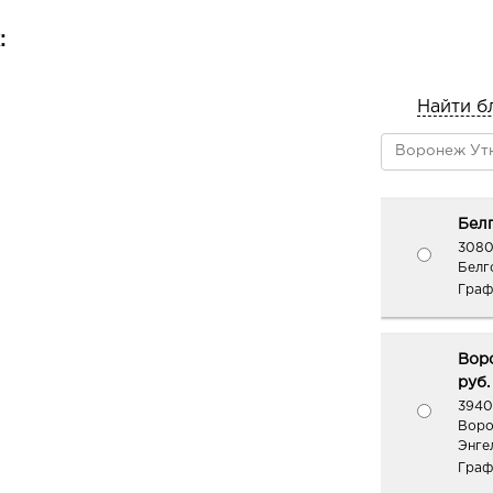
:
Найти б
Белг
3080
Белг
Граф
Вор
руб.
3940
Воро
Энгел
Граф