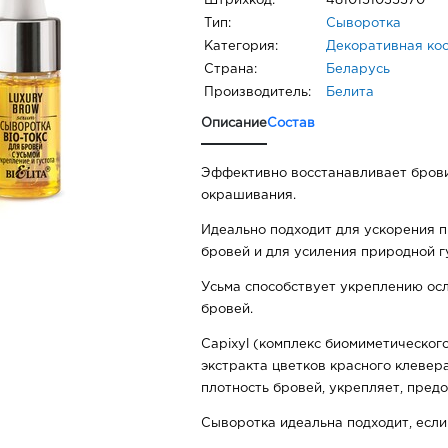
Штрихкод:
4810151035570
Тип:
Сыворотка
Категория:
Декоративная ко
Страна:
Беларусь
Производитель:
Белита
Описание
Состав
Эффективно восстанавливает брови
окрашивания.
Идеально подходит для ускорения 
бровей и для усиления природной г
Усьма способствует укреплению ос
бровей.
Capixyl (комплекс биомиметического
экстракта цветков красного клевер
плотность бровей, укрепляет, пред
Сыворотка идеальна подходит, если