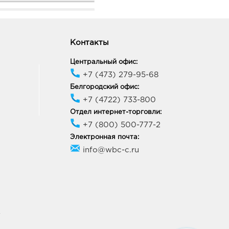
онеж Линия Северный:
0 руб.
Контакты
77, Воронежская обл, г
неж, б-р Победы, д. 38
ик работы:
9:00 - 20:00
Центральный офис:
+7 (473) 279-95-68
Белгородский офис:
онеж Юго-Запад: 537.0
+7 (4722) 733-800
Отдел интернет-торговли:
65, Воронежская обл, г
+7 (800) 500-777-2
неж, пр-кт Патриотов, д.
Электронная почта:
ик работы:
9:00 - 21:00
info@wbc-c.ru
к Европа-50: 537.0 руб.
04, Курская обл, г Курск,
рла Маркса, зд. 10
ик работы:
9:00 - 21:00
У