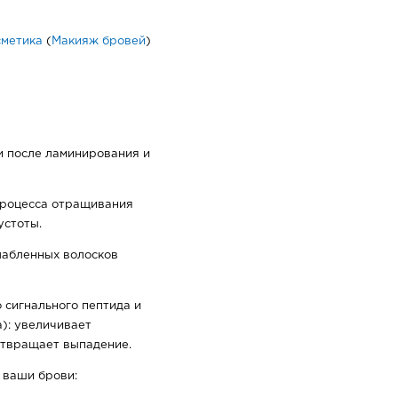
сметика
(
Макияж бровей
)
 после ламинирования и
процесса отращивания
устоты.
лабленных волосков
 сигнального пептида и
а): увеличивает
отвращает выпадение.
 ваши брови: