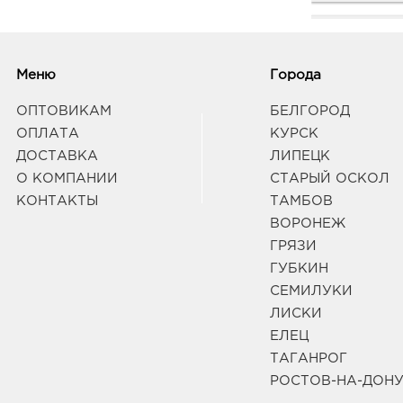
Вор
537.
Меню
Города
3940
Воро
Граф
ОПТОВИКАМ
БЕЛГОРОД
ОПЛАТА
КУРСК
ДОСТАВКА
ЛИПЕЦК
Вор
О КОМПАНИИ
СТАРЫЙ ОСКОЛ
руб.
КОНТАКТЫ
ТАМБОВ
3940
Воро
ВОРОНЕЖ
3А
ГРЯЗИ
Граф
ГУБКИН
СЕМИЛУКИ
Курс
ЛИСКИ
3050
ЕЛЕЦ
ул Ка
ТАГАНРОГ
Граф
РОСТОВ-НА-ДОН