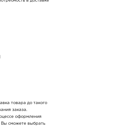
отребность в доставке
и
авка товара до такого
ания заказа.
роцессе оформления
о Вы сможете выбрать