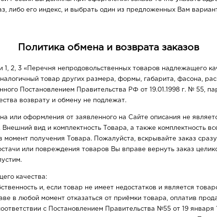
з, либо его индекс, и выбрать один из предложенных Вам вариан
Политика обмена и возврата заказов
ми 1, 2, 3 «Перечня непродовольственных товаров надлежащего к
аналогичный товар других размера, формы, габарита, фасона, рас
нного Постановлением Правительства РФ от 19.01.1998 г. № 55, 
ства возврату и обмену не подлежат.
на или оформления от заявленного на Сайте описания не являет
 Внешний вид и комплектность Товара, а также комплектность вс
 момент получения Товара. Пожалуйста, вскрывайте заказ сразу 
стачи или повреждения товаров Вы вправе вернуть заказ целико
пустим.
его качества:
бственность и, если товар не имеет недостатков и является тов
аве в любой момент отказаться от приёмки товара, оплатив прод
соответствии с Постановлением Правительства №55 от 19 января 1