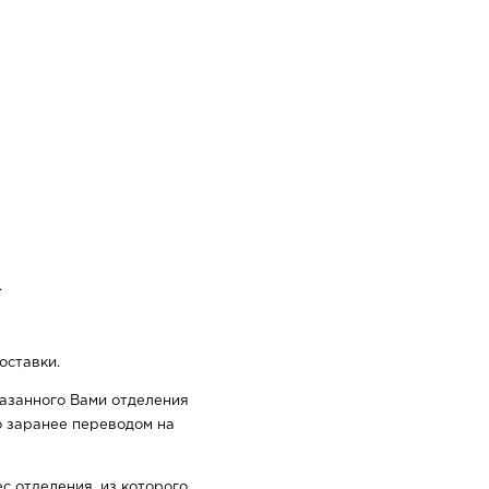
.
оставки.
казанного Вами отделения
о заранее переводом на
с отделения, из которого