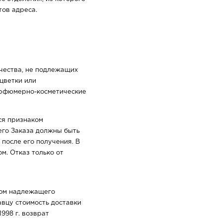
тов адреса.
ачества, не подлежащих
цветки или
парфюмерно-косметические
ся признаком
его Заказа должны быть
после его получения. В
м. Отказ только от
аром надлежащего
авцу стоимость доставки
998 г. возврат