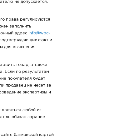
ателю не допускается.
Его права регулируются
лжен заполнить
тронный адрес
info@wbc-
, подтверждающих факт и
ем для выяснения
тавить товар, а также
а. Если по результатам
ние покупателя будет
ли продавец не несёт за
проведение экспертизы и
т являться любой из
атель обязан заранее
 сайте банковской картой