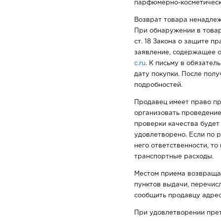
парфюмерно-косметически
Возврат товара ненадлеж
При обнаружении в товар
ст. 18 Закона о защите п
заявление, содержащее о
c.ru
. К письму в обязате
дату покупки. После пол
подробностей.
Продавец имеет право пр
организовать проведение
проверки качества будет 
удовлетворено. Если по р
него ответственности, т
транспортные расходы.
Местом приема возвращае
пунктов выдачи, перечи
сообщить продавцу адрес
При удовлетворении прете