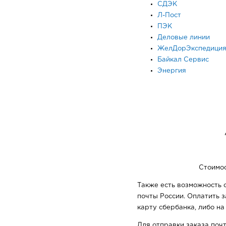
СДЭК
Л-Пост
ПЭК
Деловые линии
ЖелДорЭкспедици
Байкал Сервис
Энергия
Стоимос
Также есть возможность о
почты России. Оплатить 
карту сбербанка, либо на
Для отправки заказа поч