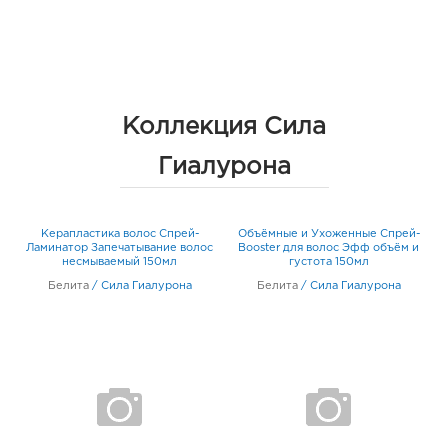
Коллекция Сила
Гиалурона
Керапластика волос Спрей-
Объёмные и Ухоженные Спрей-
ос
Ламинатор Запечатывание волос
Booster для волос Эфф объём и
С
л
несмываемый 150мл
густота 150мл
п
Белита
/
Сила Гиалурона
Белита
/
Сила Гиалурона