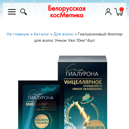
0
На главную
»
Каталог
»
Для волос
»
Гиалуроновый Филлер
для волос Умное Увл 10мл*4шт