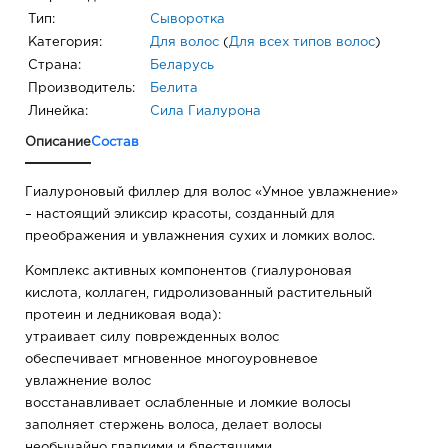
Тип:
Сыворотка
Категория:
Для волос
(
Для всех типов волос
)
Страна:
Беларусь
Производитель:
Белита
Линейка:
Сила Гиалурона
Описание
Состав
Гиалуроновый филлер для волос «Умное увлажнение»
– настоящий эликсир красоты, созданный для
преображения и увлажнения сухих и ломких волос.
Комплекс активных компонентов (гиалуроновая
кислота, коллаген, гидролизованный растительный
протеин и ледниковая вода):
утраивает силу поврежденных волос
обеспечивает мгновенное многоуровневое
увлажнение волос
восстанавливает ослабленные и ломкие волосы
заполняет стержень волоса, делает волосы
необычайно гладкими и блестящими