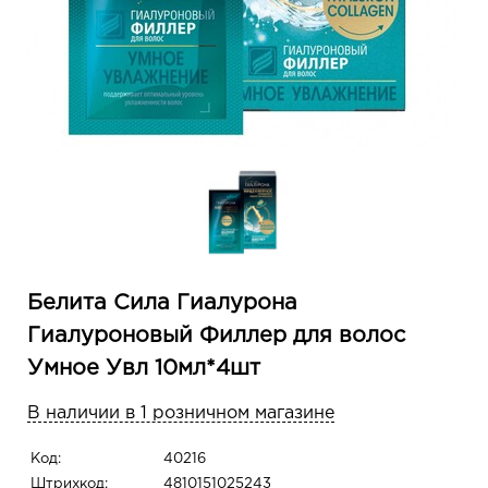
Белита Сила Гиалурона
Гиалуроновый Филлер для волос
Умное Увл 10мл*4шт
В наличии в 1 розничном магазине
Код:
40216
Штрихкод:
4810151025243