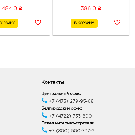
ик работы:
9:00 - 21:00
i
i
484.0
386.0
онеж Тенистый: 309.0
70, Воронежская обл, г
неж, ул Тепличная, д. 4а
ик работы:
9:00 - 21:00
 Линия: 309.0 руб.
78, Липецкая область, г
, ш Московское, стр. 3А
Контакты
ик работы:
9:00 - 20:00
Центральный офис:
+7 (473) 279-95-68
к Линия-1: 309.0 руб.
Белгородский офис:
23, Курская обл, г Курск,
гельса, д. 70
+7 (4722) 733-800
ик работы:
9:00 - 20:00
Отдел интернет-торговли:
+7 (800) 500-777-2