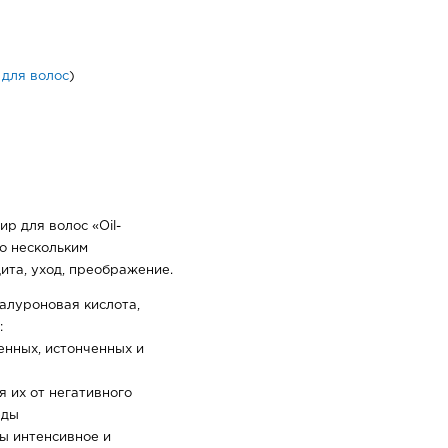
 для волос
)
р для волос «Oil-
по нескольким
ита, уход, преображение.
алуроновая кислота,
:
нных, истонченных и
 их от негативного
еды
ы интенсивное и