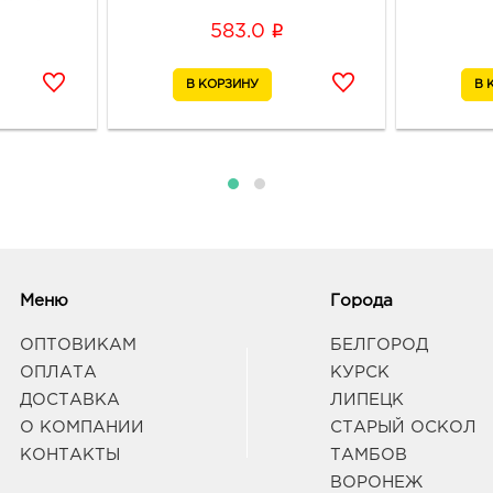
Граф
i
583.0
Вор
руб.
3940
Воро
Граф
Елец
3997
Елец
Меню
Города
Граф
ОПТОВИКАМ
БЕЛГОРОД
ОПЛАТА
КУРСК
Курс
ДОСТАВКА
ЛИПЕЦК
3050
ул Эн
О КОМПАНИИ
СТАРЫЙ ОСКОЛ
Граф
КОНТАКТЫ
ТАМБОВ
ВОРОНЕЖ