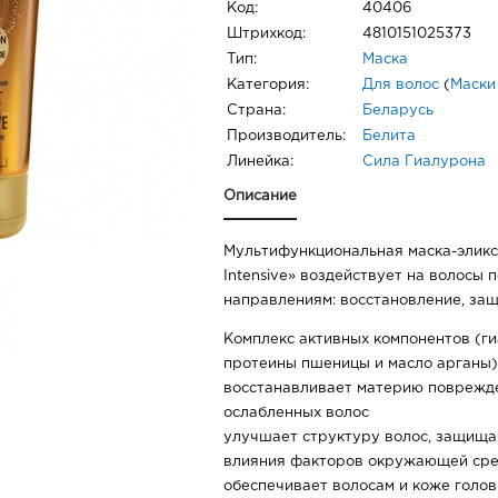
Код:
40406
Штрихкод:
4810151025373
Тип:
Маска
Категория:
Для волос
(
Маски
Страна:
Беларусь
Производитель:
Белита
Линейка:
Сила Гиалурона
Описание
Мультифункциональная маска-эликси
Intensive» воздействует на волосы 
направлениям: восстановление, защ
Комплекс активных компонентов (ги
протеины пшеницы и масло арганы)
восстанавливает материю поврежде
ослабленных волос
улучшает структуру волос, защищая
влияния факторов окружающей ср
обеспечивает волосам и коже голов