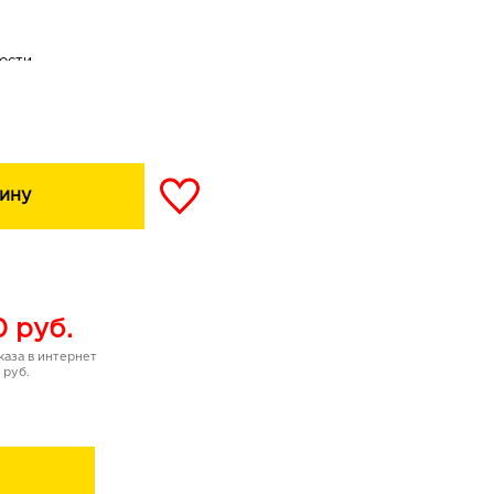
ости
слабленным локонам
придавая невероятную
т корней до самых
ину
сы становятся приятными
е красивыми.
0
руб.
аза в интернет
 руб.