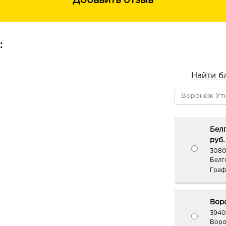
Добавить отзыв
:
Найти б
Белг
руб.
3080
Белг
Граф
Воро
3940
Воро