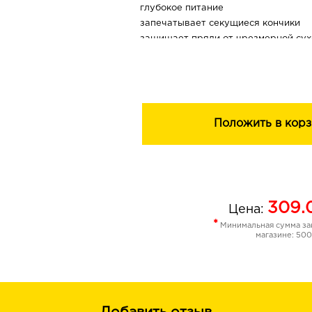
глубокое питание
запечатывает секущиеся кончики
защищает пряди от чрезмерной сух
возвращает силу и эластичность о
разглаживает поверхность волос, 
мягкость и ослепительный блеск
обеспечивает насыщенное сияние о
кончиков
Положить в корз
С каждым применением маски воло
на ощупь, ухоженными и потрясающ
309.
Цена:
*
Минимальная сумма зак
магазине: 500