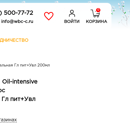
0
) 500-77-72
info@wbc-c.ru
ВОЙТИ
КОРЗИНА
ДНИЧЕСТВО
нальная Гл пит+Увл 200мл
Oil-intensive
ос
 Гл пит+Увл
газинах