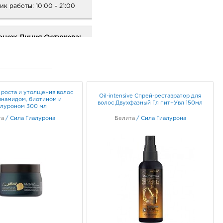
ик работы:
10:00 - 21:00
онеж Линия Остужева:
0 руб.
42, Воронежская обл, г
неж, ул Переверткина, д. 7
ик работы:
9:00 - 20:00
 роста и утолщения волос
Oil-intensive Спрей-реставратор для
инамидом, биотином и
волос Двухфазный Гл пит+Увл 150мл
алуроном 300 мл
неж МП: 309.0 руб.
та
/
Сила Гиалурона
Белита
/
Сила Гиалурона
05, Воронежская обл, г
неж, пр-кт Московский, д.
ик работы:
10:00 - 22:00
мань Аксиома: 309.0
10, Воронежская обл, р-н
усманский, с Новая
ь, ул Ленина, д. 263Б