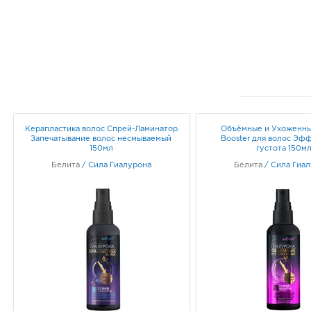
Керапластика волос Спрей-Ламинатор
Объёмные и Ухоженны
Запечатывание волос несмываемый
Booster для волос Эф
150мл
густота 150м
Белита
/
Сила Гиалурона
Белита
/
Сила Гиа