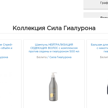
Граф
Вор
309.
Коллекция Сила Гиалурона
3940
Воро
Граф
е Спрей-
Шампунь НЕЙТРАЛИЗАЦИЯ
Бальзам для
ф объём и
СЕДЕЮЩИХ ВОЛОС с комплексом
с никот
л
против седины и гиалуроном 500 мл
ги
Воро
лурона
Белита
/
Сила Гиалурона
Бели
3940
Воро
129/1
Граф
Н.Ус
руб.
3963
Ново
Усман