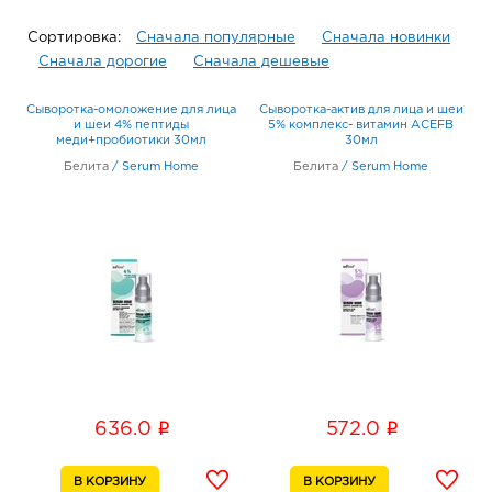
Сортировка:
Сначала популярные
Сначала новинки
Сначала дорогие
Сначала дешевые
Сыворотка-омоложение для лица
Сыворотка-актив для лица и шеи
и шеи 4% пептиды
5% комплекс- витамин АСЕFB
меди+пробиотики 30мл
30мл
Белита
/
Serum Home
Белита
/
Serum Home
i
i
636.0
572.0