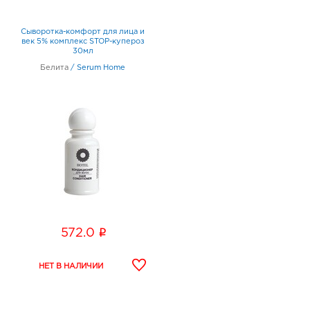
Сыворотка-комфорт для лица и
век 5% комплекс STOP-купероз
30мл
Белита
/
Serum Home
i
572.0