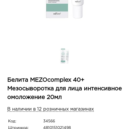
Белита MEZOcomplex 40+
Мезосыворотка для лица интенсивное
омоложение 20мл
В наличии в 12 розничных магазинах
Код:
34566
Штрихкод:
4810151021498