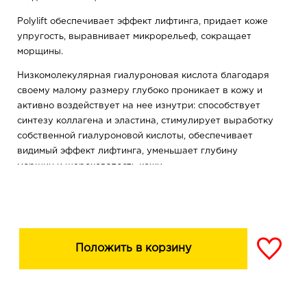
Polylift обеспечивает эффект лифтинга, придает коже
упругость, выравнивает микрорельеф, сокращает
морщины.
Низкомолекулярная гиалуроновая кислота благодаря
своему малому размеру глубоко проникает в кожу и
активно воздействует на нее изнутри: способствует
синтезу коллагена и эластина, стимулирует выработку
собственной гиалуроновой кислоты, обеспечивает
видимый эффект лифтинга, уменьшает глубину
морщин и шероховатость кожи.
Высокомолекулярная гиалуроновая кислота
эффективно увлажняет верхние слои кожи, создает
оптимальные условия для проникновения активных
компонентов сыворотки в глубокие слои, повышает
Положить в корзину
тургор и плотность кожи, уменьшает выраженность
морщин и складок, защищает кожу от внешних
воздействий.
Внимание: активная формула — возможно