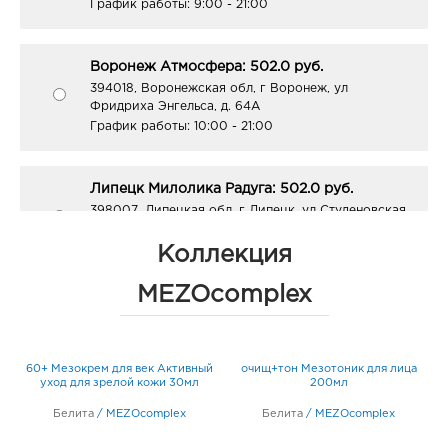
График работы:
9:00 - 21:00
Воронеж Атмосфера: 502.0 руб.
394018, Воронежская обл, г Воронеж, ул
Фридриха Энгельса, д. 64А
График работы:
10:00 - 21:00
Липецк Милолика Радуга: 502.0 руб.
398007, Липецкая обл, г Липецк, ул Студеновская,
д. 184
График работы:
9:00 - 19:00
Коллекция
MEZOcomplex
Ростов-на-Дону Талер: 502.0 руб.
344015, Ростовская область, г.о. город Ростов-на-
Дону, г Ростов-на-Дону, ул Зорге, Дом 33
60+ Мезокрем для век Активный
очищ+тон Мезотоник для лица
График работы:
10:00 - 22:00
л
уход для зрелой кожи 30мл
200мл
Белита
/
MEZOcomplex
Белита
/
MEZOcomplex
Ростов-на-Дону Ст. Дивизии: 502.0 руб.