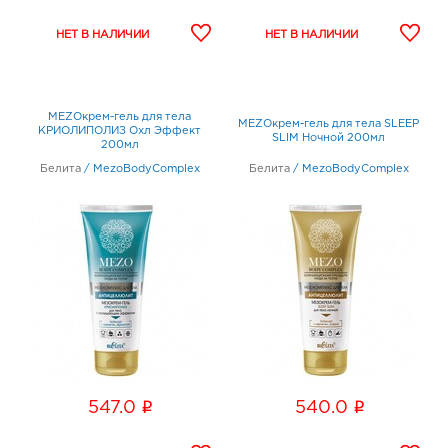
MEZOкрем-гель для тела
MEZOкрем-гель для тела SLEEP
КРИОЛИПОЛИЗ Охл Эффект
SLIM Ночной 200мл
200мл
Белита
/
MezoBodyComplex
Белита
/
MezoBodyComplex
i
i
547.0
540.0