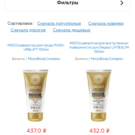
Фильтры
Сортировка:
Сначала популярные
Сначала новинки
Сначала дорогие
Сначала дешевые
MEZOсыворотка для внутр/внешн
MEZOсыворотка для груди PUSH-
поверхности рук/бедер LIFT&SLIM
UP&LIFT 150мл
150мл
Белита
/
MezoBodyComplex
Белита
/
MezoBodyComplex
i
i
437.0
432.0