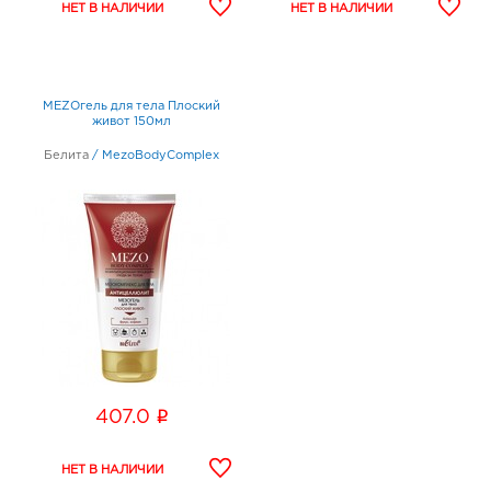
MEZOгель для тела Плоский
живот 150мл
Белита
/
MezoBodyComplex
i
407.0