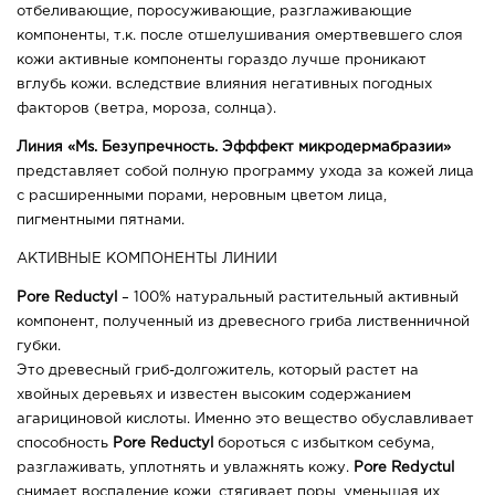
отбеливающие, поросуживающие, разглаживающие
компоненты, т.к. после отшелушивания омертвевшего слоя
кожи активные компоненты гораздо лучше проникают
вглубь кожи. вследствие влияния негативных погодных
факторов (ветра, мороза, солнца).
Линия «Ms. Безупречность. Эфффект микродермабразии»
представляет собой полную программу ухода за кожей лица
с расширенными порами, неровным цветом лица,
пигментными пятнами.
АКТИВНЫЕ КОМПОНЕНТЫ ЛИНИИ
Pore Reductyl
– 100% натуральный растительный активный
компонент, полученный из древесного гриба лиственничной
губки.
Это древесный гриб-долгожитель, который растет на
хвойных деревьях и известен высоким содержанием
агарициновой кислоты. Именно это вещество обуславливает
способность
Pore Reductyl
бороться с избытком себума,
разглаживать, уплотнять и увлажнять кожу.
Pore Redyctul
снимает воспаление кожи, стягивает поры, уменьшая их