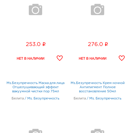
i
i
253.0
276.0
Ms.Безупречность Маска для лица
Ms.Безупречность Крем ночной
Отшелушивающий эффект
Антипигмент Полное
вакуумной чистки пор 75мл
восстановление 50мл
Белита
/
Ms. Безупречность
Белита
/
Ms. Безупречность