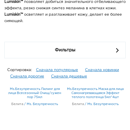
Lumiskin™
позволяет добиться значительного отбеливающего
эффекта, резко снижая синтез меланина в клетках кожи.
Lumiskin™
осветляет и разглаживает кожу, делает ее более
сияющей.
Фильтры
Сортировка:
Сначала популярные
Сначала новинки
Сначала дорогие
Сначала дешевые
Ms.Безупречность Пилинг для
Ms.Безупречность Маска для лица
лица Всесезонный Очищ/сужен
Самонагревающаяся Эффект
пор 75мл
теплого полотенца 5мл*4шт
Белита
/
Ms. Безупречность
Белита
/
Ms. Безупречность