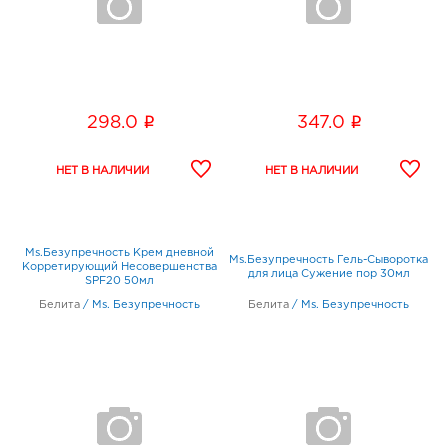
i
i
298.0
347.0
Ms.Безупречность Крем дневной
Ms.Безупречность Гель-Сыворотка
Корретирующий Несовершенства
для лица Сужение пор 30мл
SPF20 50мл
Белита
/
Ms. Безупречность
Белита
/
Ms. Безупречность