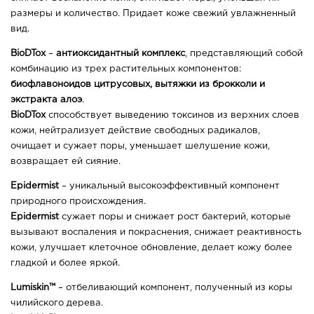
размеры и количество. Придает коже свежий увлажненный
вид.
BioDTox
–
антиоксидантный комплекс
, представляющий собой
комбинацию из трех растительных компонентов:
биофлавоноидов цитрусовых, вытяжки из брокколи и
экстракта алоэ
.
BioDTox
способствует выведению токсинов из верхних слоев
кожи, нейтрализует действие свободных радикалов,
очищает и сужает поры, уменьшает шелушение кожи,
возвращает ей сияние.
Epidermist
– уникальный высокоэффективный компонент
природного происхождения.
Epidermist
сужает поры и снижает рост бактерий, которые
вызывают воспаления и покраснения, снижает реактивность
кожи, улучшает клеточное обновление, делает кожу более
гладкой и более яркой.
Lumiskin™
– отбеливающий компонент, полученный из коры
чилийского дерева.