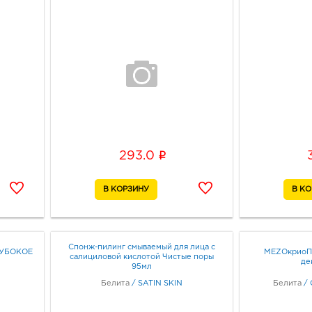
i
293.0
Спонж-пилинг смываемый для лица с
ГЛУБОКОЕ
MEZOкриоПи
салициловой кислотой Чистые поры
де
95мл
Белита
/
SATIN SKIN
Белита
/