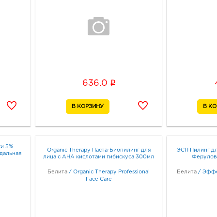
i
636.0
жи 5%
Organic Therapy Паста-Биопилинг для
ЭСП Пилинг д
ндальная
лица с АНА кислотами гибискуса 300мл
Ферулов
Белита
/
Organic Therapy Professional
Белита
/
Эффе
Face Care