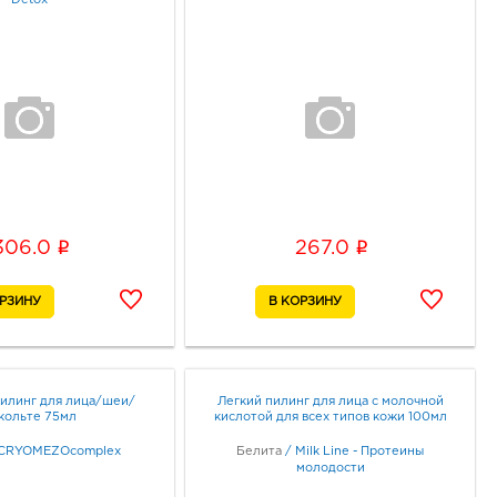
i
i
306.0
267.0
линг для лица/шеи/
Легкий пилинг для лица с молочной
кольте 75мл
кислотой для всех типов кожи 100мл
CRYOMEZOcomplex
Белита
/
Milk Line - Протеины
молодости