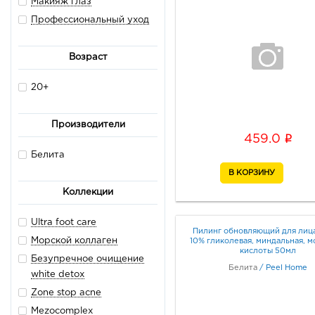
Макияж глаз
Профессиональный уход
Возраст
20+
Производители
i
459.0
Белита
Коллекции
Ultra foot care
Пилинг обновляющий для лиц
Морской коллаген
10% гликолевая, миндальная, 
кислоты 50мл
Безупречное очищение
Белита
/
Peel Home
white detox
Zone stop acne
Mezocomplex