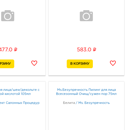
i
i
477.0
583.0
ля лица/шеи/декольте с
Ms.Безупречность Пилинг для лица
ой кислотой 105мл
Всесезонный Очищ/сужен пор 75мл
кт Салонных Процедур
Белита
/
Ms. Безупречность