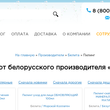
8 (800
ОГ
ОПЛАТА
ДОСТАВКА
О КОМПАНИИ
СОТРУ
На главную
»
Производители
»
Белита
»
Пилинг
от белорусского производителя 
улярные
Сначала новинки
Сначала дорогие
Сначала деш
Пилинг-ска
гчения
Пилинг-уход для лица ОБНОВЛЯЮЩИЙ
МИНЕРАЛ
00мл
100мл
МАТИ
Белита
/
Морской Коллаген
Белита
/
Безуп