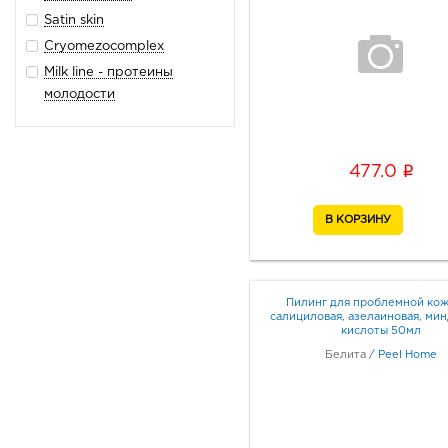
Satin skin
Cryomezocomplex
Milk line - протеины
молодости
Peel home
Luxury
i
477.0
Organic therapy
professional face care
Эффект салонных
процедур
Ms. безупречность
Пилинг для проблемной ко
салициловая, азелаиновая, ми
кислоты 50мл
Белита
/
Peel Home