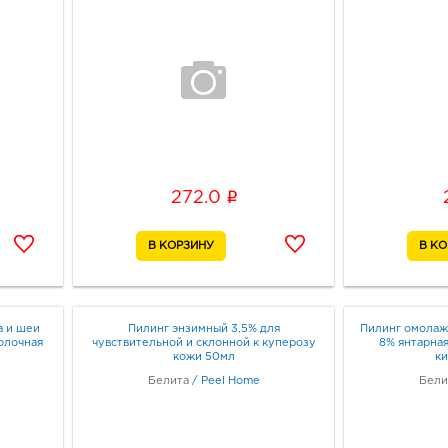
i
272.0
а и шеи
Пилинг энзимный 3,5% для
Пилинг омолаж
молочная
чувствительной и склонной к куперозу
8% янтарная
кожи 50мл
ки
Белита
/
Peel Home
Бели