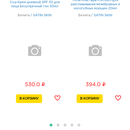
и
Гель-пластырь Premium для
Cica Крем дневной SPF 30 для
разглаживания межбровных и
лица Безупречный тон 30мл
носогубных морщин 20мл
Белита
/
SATIN SKIN
Белита
/
SATIN SKIN
i
i
530.0
394.0