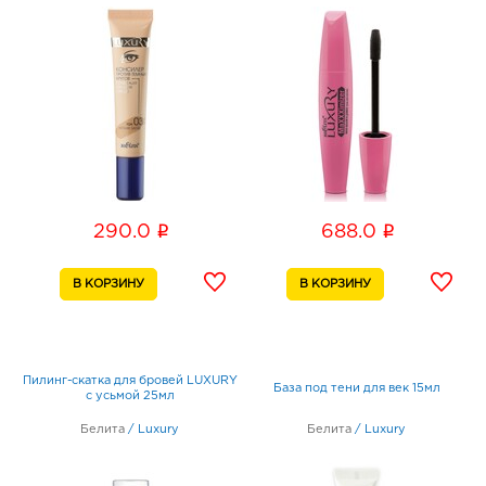
i
i
290.0
688.0
Пилинг-скатка для бровей LUXURY
База под тени для век 15мл
с усьмой 25мл
Белита
/
Luxury
Белита
/
Luxury