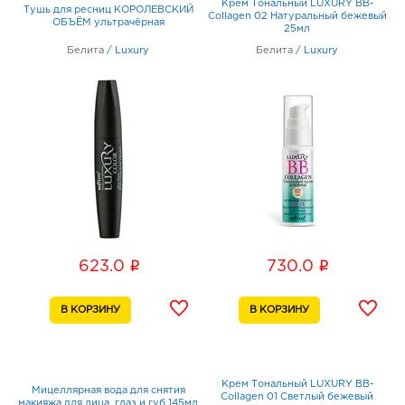
Крем Тональный LUXURY BB-
Тушь для ресниц КОРОЛЕВСКИЙ
Collagen 02 Натуральный бежевый
ОБЪЁМ ультрачёрная
25мл
Белита
/
Luxury
Белита
/
Luxury
i
i
623.0
730.0
Крем Тональный LUXURY BB-
Мицеллярная вода для снятия
Collagen 01 Светлый бежевый
макияжа для лица, глаз и губ 145мл