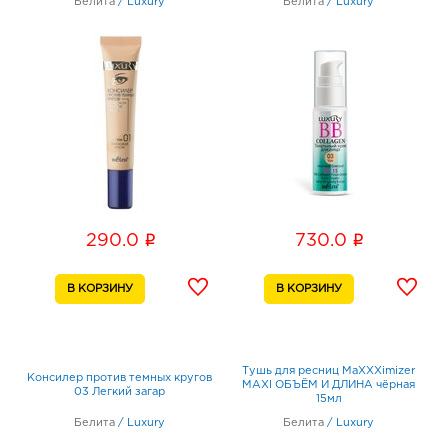
Белита
/
Luxury
Белита
/
Luxury
i
i
290.0
730.0
Тушь для ресниц MaXXXimizer
Консилер против темных кругов
MAХI ОБЪЁМ И ДЛИНА чёрная
03 Легкий загар
15мл
Белита
/
Luxury
Белита
/
Luxury