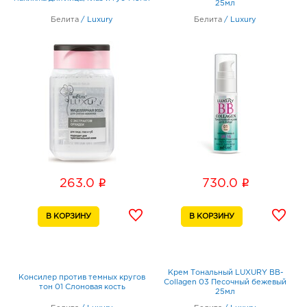
25мл
Белита
/
Luxury
Белита
/
Luxury
i
i
263.0
730.0
Крем Тональный LUXURY BB-
Консилер против темных кругов
Collagen 03 Песочный бежевый
тон 01 Слоновая кость
25мл