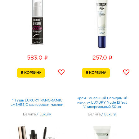
i
i
583.0
257.0
Крем Тональный Невидимый
* Тушь LUXURY PANORAMIC
макияж LUXURY Nude Effect
LASHES C касторовым маслом
Универсальный 30мл
Белита
/
Luxury
Белита
/
Luxury