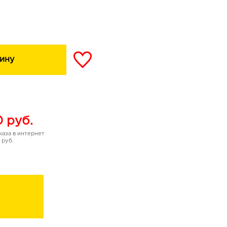
апрат, сополимер
иметилтаурата натрия,
парабен, пропилпарабен,
изированный лецитин, CI
ксиды железа),
ину
фюмерная композиция, CI
ированный лецитин,
 гидролизованный
 2-бром-2-
ронеллол, линалол,
0
руб.
аза в интернет
 руб.