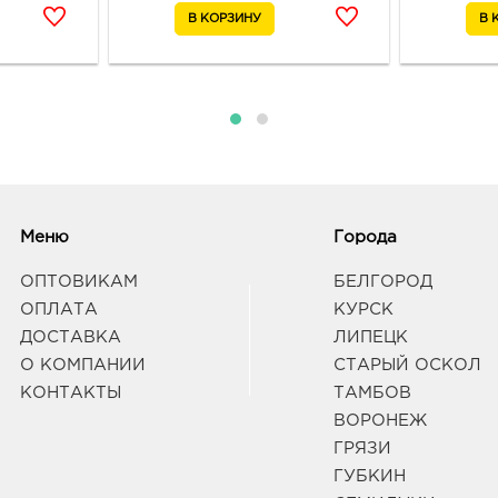
Граф
Курс
3050
пр-к
Граф
Курс
Меню
Города
3050
ул К
ОПТОВИКАМ
БЕЛГОРОД
Граф
ОПЛАТА
КУРСК
ДОСТАВКА
ЛИПЕЦК
Лип
О КОМПАНИИ
СТАРЫЙ ОСКОЛ
руб.
КОНТАКТЫ
ТАМБОВ
3980
ВОРОНЕЖ
Липец
Граф
ГРЯЗИ
ГУБКИН