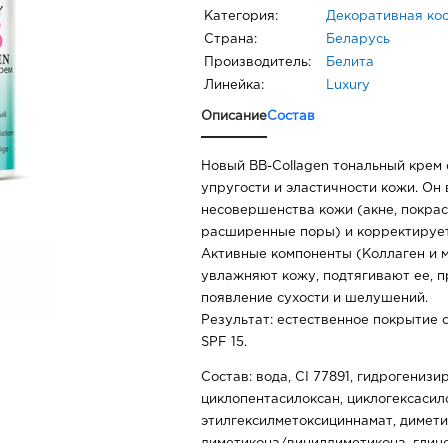
Категория:
Декоративная ко
Страна:
Беларусь
Производитель:
Белита
Линейка:
Luxury
Описание
Состав
Новый BB-Collagen тональный крем
упругости и эластичности кожи. Он
несовершенства кожи (акне, покрас
расширенные поры) и корректирует
Активные компоненты (Коллаген и 
увлажняют кожу, подтягивают ее, 
появление сухости и шелушений.
Результат: естественное покрытие 
SPF 15.
Состав: вода, CI 77891, гидрогениз
циклопентасилоксан, циклогексасил
этилгексилметоксициннамат, димети
диметикона/винилдиметикона, глице