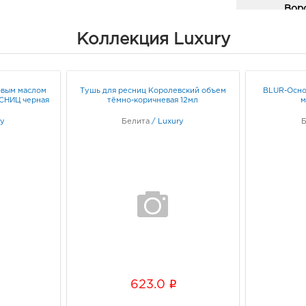
Вор
3940
Коллекция Luxury
Воро
Энгел
Граф
овым маслом
Тушь для ресниц Королевский объем
BLUR-Осно
НИЦ черная
тёмно-коричневая 12мл
м
Воро
3940
ry
Белита
/
Luxury
Воро
Граф
Курс
3050
ул К
Граф
Курс
i
623.0
3050
ул К