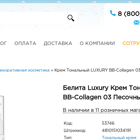
8 (800
ОГ
ОПЛАТА
ДОСТАВКА
О КОМПАНИИ
СОТРУ
екоративная косметика
»
Крем Тональный LUXURY BB-Collagen 0
Белита Luxury Крем Т
BB-Collagen 03 Песочн
В наличии в 11 розничных маг
Код:
53746
Штрихкод:
4810151034191
Тип:
Тональный крем