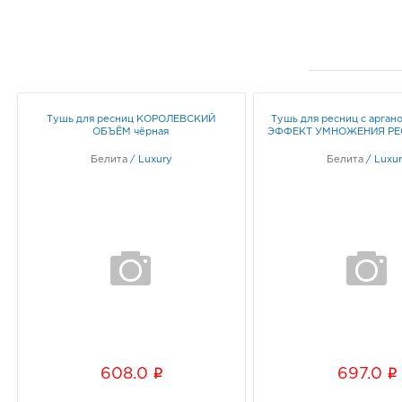
Тушь для ресниц КОРОЛЕВСКИЙ
Тушь для ресниц с арган
ОБЪЁМ чёрная
ЭФФЕКТ УМНОЖЕНИЯ РЕС
Белита
/
Luxury
Белита
/
Luxu
i
i
608.0
697.0