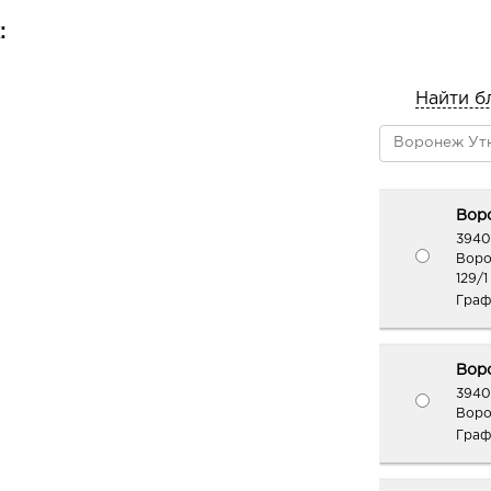
:
Найти б
Вор
3940
Воро
129/1
Граф
Воро
3940
Воро
Граф