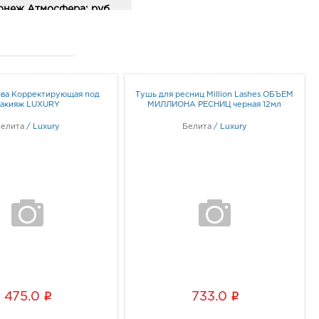
онеж Атмосфера: руб.
18, Воронежская обл, г
неж, ул Фридриха
ьса, д. 64А
ик работы:
10:00 - 21:00
ва Корректирующая под
Тушь для ресниц Million Lashes ОБЪЕМ
акияж LUXURY
МИЛЛИОНА РЕСНИЦ черная 12мл
неж Арена: руб.
77, Воронежская обл, г
Белита
/
Luxury
Белита
/
Luxury
неж, б-р Победы, д. 23б
ик работы:
10:00 - 22:00
к Европа-10: руб.
29, Курская обл, г Курск,
арла Маркса, зд. 59
ик работы:
9:00 - 21:00
к МегаГРИНН: руб.
i
i
475.0
733.0
29, Курская обл, г Курск,
арла Маркса, двлд. 68