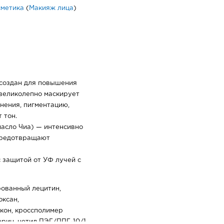
сметика
(
Макияж лица
)
 создан для повышения
 великолепно маскирует
нения, пигментацию,
 тон.
масло Чиа) — интенсивно
предотвращают
c защитой от УФ лучей с
ированный лецитин,
оксан,
кон, кроссполимер
рин, цетил ПЭГ/ППГ-10/1