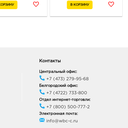
ик работы:
10:00 - 22:00
к Европа-29: руб.
21, Курская обл, г Курск,
т Победы, д. 48
ик работы:
10:00 - 21:00
к Европа-55: руб.
Контакты
04, Курская обл, г Курск,
арла Маркса, д. 6
Центральный офис:
ик работы:
10:00 - 22:00
+7 (473) 279-95-68
Белгородский офис:
ецк Милолика Радуга:
+7 (4722) 733-800
Отдел интернет-торговли:
07, Липецкая обл, г
+7 (800) 500-777-2
к, ул Студеновская, д. 184
Электронная почта:
ик работы:
9:00 - 19:00
info@wbc-c.ru