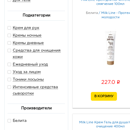
Для тела
смягчение 100мл
Белита
/
Milk Line - Проте
Подкатегории
молодости
Крем для рук
Кремы ночные
Кремы дневные
Средства для очищения
кожи
Ежедневный уход
Уход за лицом
Тоники лосьоны
i
227.0
Интенсивные средства
сыворотки
Для ванны и душа
Производители
Скрабы пилинги
Маски
Белита
Milk Line Крем Гель для душа
очищение 400мл