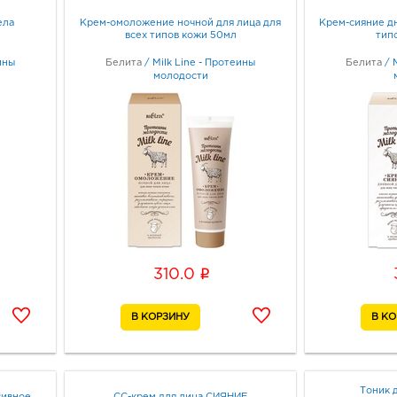
ела
Крем-омоложение ночной для лица для
Крем-сияние дн
всех типов кожи 50мл
тип
ины
Белита
/
Milk Line - Протеины
Белита
/
молодости
i
310.0
Тоник 
сивное
СС-крем для лица СИЯНИЕ