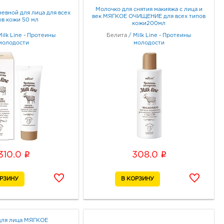
Молочко для снятия макияжа с лица и
евной для лица для всех
век МЯГКОЕ ОЧИЩЕНИЕ для всех типов
ов кожи 50 мл
кожи200мл
Milk Line - Протеины
Белита
/
Milk Line - Протеины
молодости
молодости
i
i
310.0
308.0
для лица МЯГКОЕ