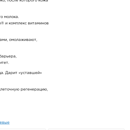
ко, после которого кожа
о молока.
in® и комплекс витаминов
ами, омолаживают,
барьера,
итет.
ца. Дарит «уставшей»
клеточную регенерацию,
евые