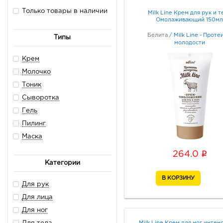
Только товары в наличии
Milk Line Крем для рук и т
Омолаживающий 150мл
Белита
/
Milk Line - Проте
Типы
молодости
Крем
Молочко
Тоник
Сыворотка
Гель
Пилинг
Маска
i
264.0
Категории
Для рук
Для лица
Для ног
Milk Line Крем для ног интен