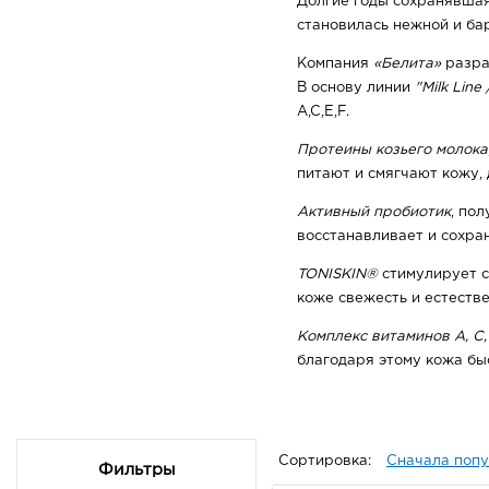
Долгие годы сохранявшая
становилась нежной и бар
Компания
«Белита»
разра
В основу линии
"Milk Lin
A,C,E,F.
Протеины козьего молока
питают и смягчают кожу,
Активный пробиотик
, по
восстанавливает и сохра
TONISKIN®
стимулирует с
коже свежесть и естестве
Комплекс витаминов A, C, 
благодаря этому кожа бы
Сортировка:
Сначала поп
Фильтры