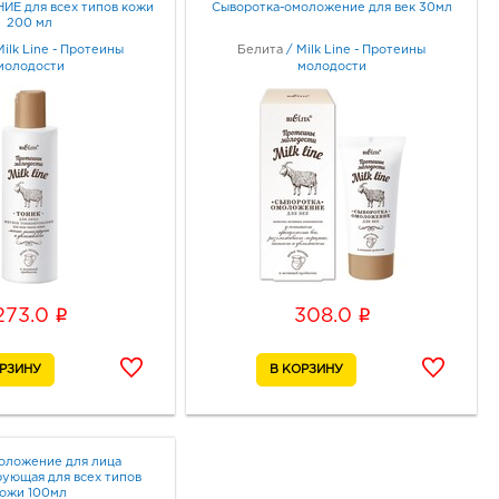
Е для всех типов кожи
Сыворотка-омоложение для век 30мл
200 мл
Milk Line - Протеины
Белита
/
Milk Line - Протеины
молодости
молодости
i
i
273.0
308.0
оложение для лица
ующая для всех типов
ожи 100мл