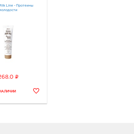
Milk Line - Протеины
молодости
i
268.0