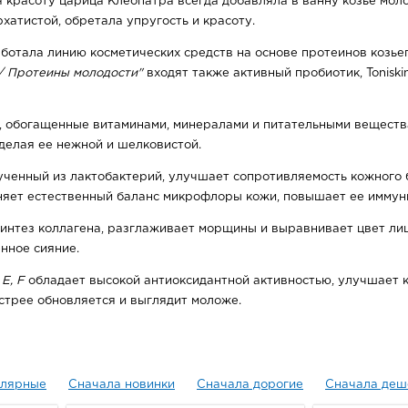
 красоту царица Клеопатра всегда добавляла в ванну козье моло
хатистой, обретала упругость и красоту.
ботала линию косметических средств на основе протеинов козьег
e / Протеины молодости"
входят также активный пробиотик, Tonisk
, обогащенные витаминами, минералами и питательными веществ
 делая ее нежной и шелковистой.
лученный из лактобактерий, улучшает сопротивляемость кожного 
няет естественный баланс микрофлоры кожи, повышает ее иммун
интез коллагена, разглаживает морщины и выравнивает цвет ли
нное сияние.
E, F
обладает высокой антиоксидантной активностью, улучшает 
стрее обновляется и выглядит моложе.
улярные
Сначала новинки
Сначала дорогие
Сначала деш