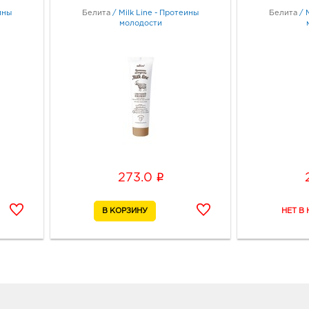
ины
Белита
/
Milk Line - Протеины
Белита
/
молодости
i
273.0