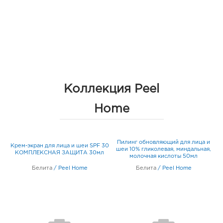
Коллекция Peel
Home
ца
Пилинг обновляющий для лица и
Крем-экран для лица и шеи SPF 30
шеи 10% гликолевая, миндальная,
КОМПЛЕКСНАЯ ЗАЩИТА 30мл
молочная кислоты 50мл
Белита
/
Peel Home
Белита
/
Peel Home