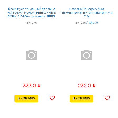
Крем-мусс тональный для лица
4 сезона Помада губная
МАТОВАЯ КОЖА+НЕВИДИМЫЕ
Гигиеническая Витаминная вит.А и
ПОРЫ С EGG-коллагеном SPF15,
Е 4г
тон 12 натуральный 30мл
Витэкс
Витэкс
/
Charm
i
i
333.0
232.0