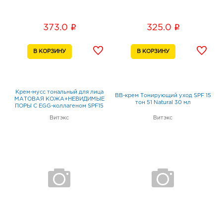
i
i
373.0
325.0
Крем-мусс тональный для лица
BB-крем Тонирующий уход SPF 15
МАТОВАЯ КОЖА+НЕВИДИМЫЕ
тон 51 Natural 30 мл
ПОРЫ С EGG-коллагеном SPF15
тон 13 бежевый 30мл
Витэкс
Витэкс