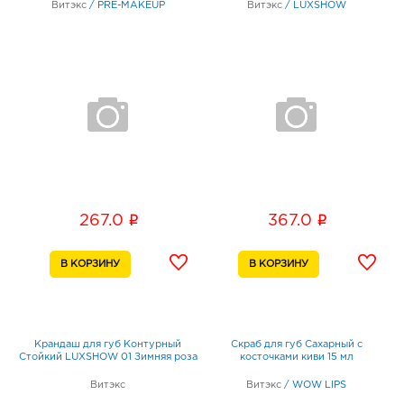
Витэкс
/
PRE-MAKEUP
Витэкс
/
LUXSHOW
i
i
267.0
367.0
Крандаш для губ Контурный
Скраб для губ Сахарный с
Стойкий LUXSHOW 01 Зимняя роза
косточками киви 15 мл
Витэкс
Витэкс
/
WOW LIPS