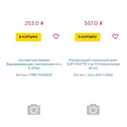
i
i
253.0
557.0
Основа под макияж
Матирующий тональный крем
Выравнивающая с витаминами А и
SOFT MATTE тон 73 Natural beige
Е 20мл
30 мл.
Витэкс
/
PRE-MAKEUP
Витэкс
/
ALL DAY LONG