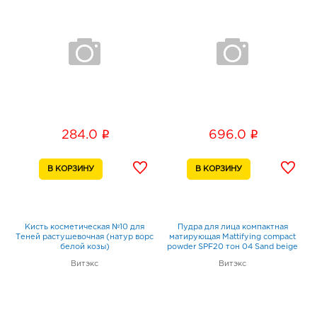
i
i
284.0
696.0
Кисть косметическая №10 для
Пудра для лица компактная
Теней растушевочная (натур ворс
матирующая Mattifying compact
белой козы)
powder SPF20 тон 04 Sand beige
Витэкс
Витэкс