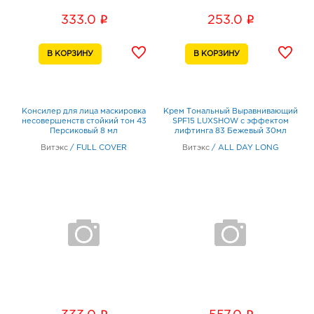
i
i
333.0
253.0
Консилер для лица маскировка
Крем Тональный Выравнивающий
несовершенств стойкий тон 43
SPF15 LUXSHOW с эффектом
Персиковый 8 мл
лифтинга 83 Бежевый 30мл
Витэкс
/
FULL COVER
Витэкс
/
ALL DAY LONG