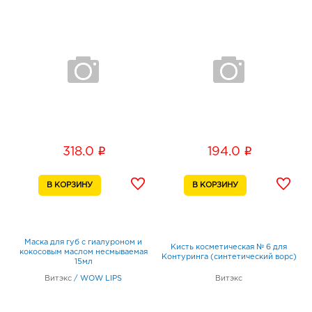
i
i
318.0
194.0
Маска для губ с гиалуроном и
Кисть косметическая № 6 для
кокосовым маслом несмываемая
Контуринга (синтетический ворс)
15мл
Витэкс
/
WOW LIPS
Витэкс