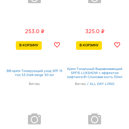
i
i
253.0
325.0
Крем Тональный Выравнивающий
BB-крем Тонирующий уход SPF 15
SPF15 LUXSHOW с эффектом
тон 53 Dark beige 30 мл
лифтинга 81 Слоновая кость 30мл
Витэкс
Витэкс
/
ALL DAY LONG