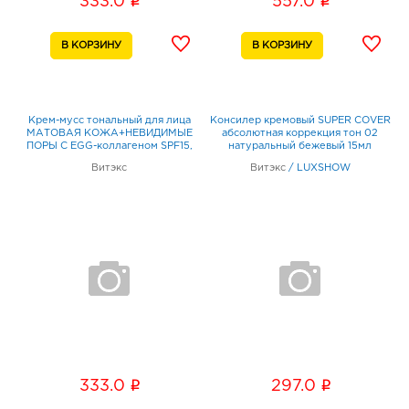
i
i
333.0
557.0
Крем-мусс тональный для лица
Консилер кремовый SUPER COVER
МАТОВАЯ КОЖА+НЕВИДИМЫЕ
абсолютная коррекция тон 02
ПОРЫ С EGG-коллагеном SPF15,
натуральный бежевый 15мл
тон 11 слоновая кость 30мл
Витэкс
Витэкс
/
LUXSHOW
i
i
333.0
297.0