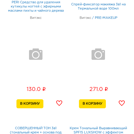
PERI Средство для удаления
Спрей-фиксатор макияжа 3в1 на
кутикулы ногтей с эфирными
Термальной воде 100мл
маслами пихты и чайного дерева
20мл
Витэкс
Витэкс
/
PRE-MAKEUP
i
i
130.0
271.0
СОВЕРШЕННЫЙ ТОН 3в1
Крем Тональный Выравнивающий
(тональный крем + основа под
SPF15 LUXSHOW с эффектом