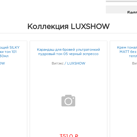
Бел
рыно
Коллекция LUXSHOW
3080
Белг
д. 93
Граф
ющий SILKY
Крем тона
Карандаш для бровей ультратонкий
и тон 101
MATT без
пудровый тон 05 черный эспрессо
 30мл
теп
Белг
OW
Витэкс
/
LUXSHOW
Ви
3080
Белго
Граф
Белг
3080
Белг
Б.Хме
Граф
i
351.0