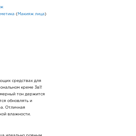
яж
сметика
(
Макияж лица
)
ующих средствах для
тональном креме 3в1!
мерный тон держится
тся обновлять и
ра. Отличная
кой влажности.
ца идеально ровным,