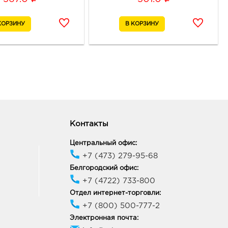
ород ост-ка Стадион:
09, Белгородская обл, г
ород, пр-кт
ельницкого, соор. 50б
ик работы:
9:00 - 20:00
ород Линия-1: руб.
33, Белгородская обл, г
ород, ул Королева, д. 9а
ик работы:
10:00 - 21:00
Контакты
Центральный офис:
+7 (473) 279-95-68
ород Рио: руб.
10, Белгородская обл, г
Белгородский офис:
ород, пр-кт
+7 (4722) 733-800
ельницкого, д. 164
Отдел интернет-торговли:
ик работы:
10:00 - 21:00
+7 (800) 500-777-2
Электронная почта:
онеж Линия Северный: