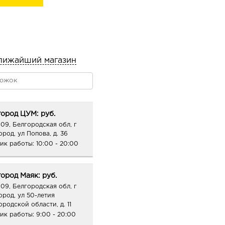
та маски, не
ается в поры и
я повышения упругости
жнения, витамин Е для
лижайший магазин
ород ЦУМ: руб.
09, Белгородская обл, г
ород, ул Попова, д. 36
ик работы:
10:00 - 20:00
ород Маяк: руб.
09, Белгородская обл, г
ород, ул 50-летия
ородской области, д. 11
ик работы:
9:00 - 20:00