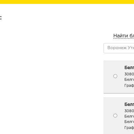
идеально сливается с ним без эффек
подчеркивает шелушения, не забив
морщинки.
:
Активные компоненты: коллаген дл
кожи, гиалурон для глубокого увла
Найти б
сохранения молодости.
Белг
3080
Белг
Граф
Белг
3080
Белг
Белг
Граф