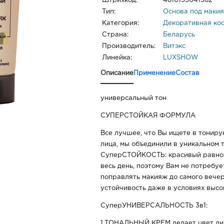
Штрихкод:
4810153041562
Тип:
Основа под маки
Категория:
Декоративная ко
Страна:
Беларусь
Производитель:
Витэкс
Линейка:
LUXSHOW
Описание
Применение
Состав
универсальный тон
СУПЕРСТОЙКАЯ ФОРМУЛА
Все лучшее, что Вы ищете в тонир
лица, мы объединили в уникальном 
СуперСТОЙКОСТЬ: красивый равно
весь день, поэтому Вам не потребуе
поправлять макияж до самого вече
устойчивость даже в условиях высо
СуперУНИВЕРСАЛЬНОСТЬ 3в1:
1.ТОНАЛЬНЫЙ КРЕМ делает цвет ли