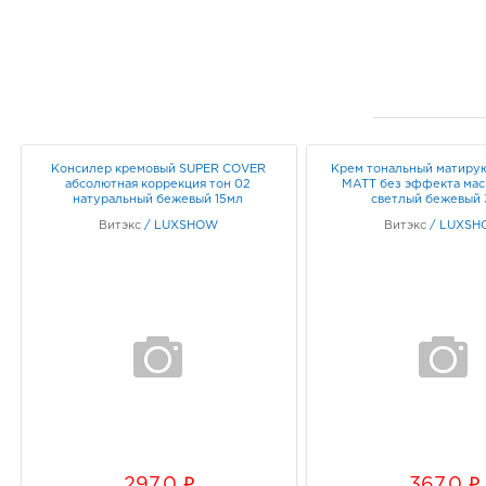
Консилер кремовый SUPER COVER
Крем тональный матиру
абсолютная коррекция тон 02
MATT без эффекта маск
натуральный бежевый 15мл
cветлый бежевый
Витэкс
/
LUXSHOW
Витэкс
/
LUXSH
i
i
297.0
367.0