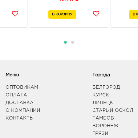
Белг
руб.
3080
Белг
Б.Хм
Граф
Белг
3080
Белг
Граф
Меню
Города
ОПТОВИКАМ
БЕЛГОРОД
Белг
ОПЛАТА
КУРСК
3080
ДОСТАВКА
ЛИПЕЦК
Белг
О КОМПАНИИ
СТАРЫЙ ОСКОЛ
Б.Хм
КОНТАКТЫ
ТАМБОВ
Граф
ВОРОНЕЖ
ГРЯЗИ
Вор