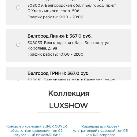
308009, Белгородская обл, г Белгород, пр-кт
Б.Хмельницкого, соор. 50б
График работы:
9:00 - 20:00
Белгород Линия-1: 367.0 руб.
308033, Белгородская обл, г Белгород, ул
Королева, д. 9а
График работы:
10:00 - 21:00
Белгород ГРИНН: 367.0 руб.
308010, Белгородская обл, г Белгород, пр-кт
Б.Хмельницкого, д. 137т
График работы:
10:00 - 21:00
Коллекция
LUXSHOW
Белгород Центральный рынок: 367.0 руб.
308009, Белгородская обл, г Белгород, пр-кт
Белгородский, д. 93
Консилер кремовый SUPER COVER
Карандаш для бровей
График работы:
9:00 - 21:00
абсолютная коррекция тон 02
ультратонкий пудровый тон 05
натуральный бежевый 15мл
черный эспрессо