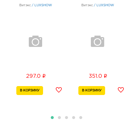
Витэкс
/
LUXSHOW
Витэкс
/
LUXSHOW
Воронеж Максимир: 367.0 руб.
394033, Воронежская обл, г Воронеж, пр-кт
Ленинский, д. 174П
График работы:
10:00 - 22:00
Воронеж Южный Полюс: 367.0 руб.
394074, Воронежская обл, г Воронеж, ул
Ростовская, д. 58/24
График работы:
9:00 - 21:00
i
i
297.0
351.0
Воронеж Солнечный Рай: 367.0 руб.
394006, Воронежская обл, г Воронеж, ул 20-летия
Октября, д. 90
График работы:
10:00 - 21:00
Воронеж Аксиома: 367.0 руб.
394088, Воронежская обл, г Воронеж, ул Генерала
Лизюкова, д. 60