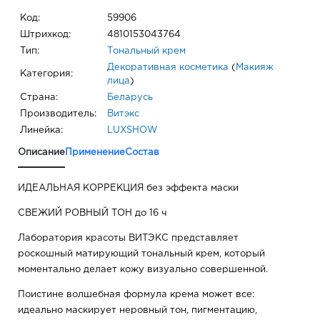
Код:
59906
Штрихкод:
4810153043764
Тип:
Тональный крем
Декоративная косметика
(
Макияж
Категория:
лица
)
Страна:
Беларусь
Производитель:
Витэкс
Линейка:
LUXSHOW
Описание
Применение
Состав
ИДЕАЛЬНАЯ КОРРЕКЦИЯ без эффекта маски
СВЕЖИЙ РОВНЫЙ ТОН до 16 ч
Лаборатория красоты ВИТЭКС представляет
роскошный матирующий тональный крем, который
моментально делает кожу визуально совершенной.
Поистине волшебная формула крема может все:
идеально маскирует неровный тон, пигментацию,