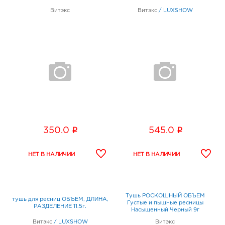
Витэкс
Витэкс
/
LUXSHOW
i
i
350.0
545.0
Тушь РОСКОШНЫЙ ОБЪЕМ
тушь для ресниц ОБЪЕМ, ДЛИНА,
Густые и пышные ресницы
РАЗДЕЛЕНИЕ 11.5г.
Насыщенный Черный 9г
Витэкс
/
LUXSHOW
Витэкс