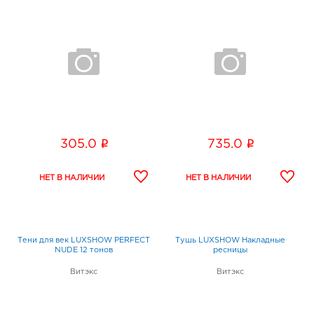
i
i
305.0
735.0
Тени для век LUXSHOW PERFECT
Тушь LUXSHOW Накладные
NUDE 12 тонов
ресницы
Витэкс
Витэкс