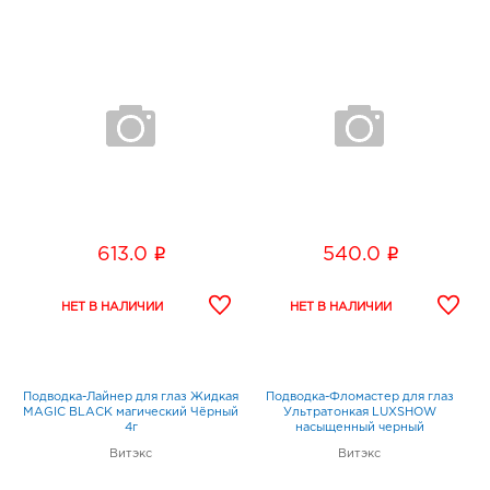
i
i
613.0
540.0
Подводка-Лайнер для глаз Жидкая
Подводка-Фломастер для глаз
MAGIC BLACK магический Чёрный
Ультратонкая LUXSHOW
4г
насыщенный черный
Витэкс
Витэкс