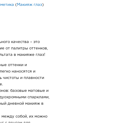
сметика
(
Макияж глаз
)
ного качества – это
е от палитры оттенков,
льтата в макияже глаз!
ые оттенки и
легко наносятся и
ь чистоты и плавности
е.
онов: базовые матовые и
 дуохромными спарклами,
ный дневной макияж в
 между собой, их можно
уг с другом для