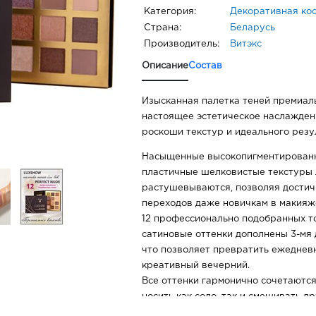
Категория:
Декоративная ко
Страна:
Беларусь
Производитель:
Витэкс
Описание
Состав
Изысканная палетка теней премиаль
настоящее эстетическое наслаждени
роскоши текстур и идеального резу
Насыщенные высокопигментированн
пластичные шелковистые текстуры 
растушевываются, позволяя достич
переходов даже новичкам в макияж
12 профессионально подобранных т
сатиновые оттенки дополнены 3-мя
что позволяет превратить ежеднев
креативный вечерний.
Все оттенки гармонично сочетаются
носить как соло, так и смешивать др
бесконечного количества образов.