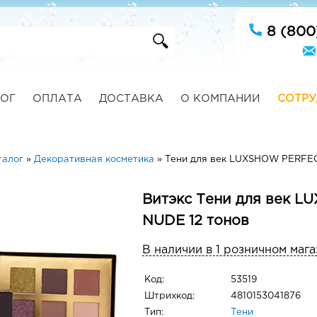
8 (800
ОГ
ОПЛАТА
ДОСТАВКА
О КОМПАНИИ
СОТРУ
талог
»
Декоративная косметика
»
Тени для век LUXSHOW PERFEC
Витэкс Тени для век 
NUDE 12 тонов
В наличии в 1 розничном мага
Код:
53519
Штрихкод:
4810153041876
Тип:
Тени