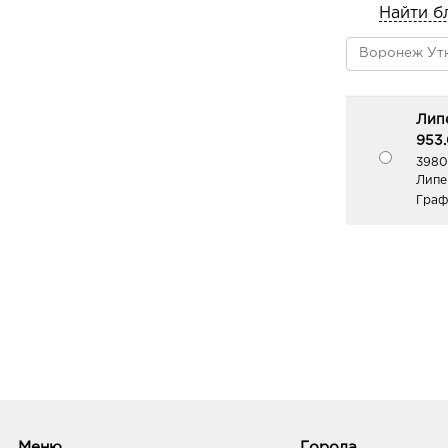
Найти б
Лип
953.
3980
Липец
Граф
Меню
Города