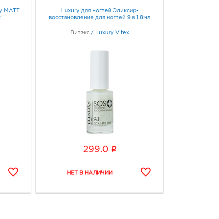
ry MATT
Luxury для ногтей Эликсир-
t
восстановление для ногтей 9 в 1 8мл
Витэкс
/
Luxury Vitex
i
299.0