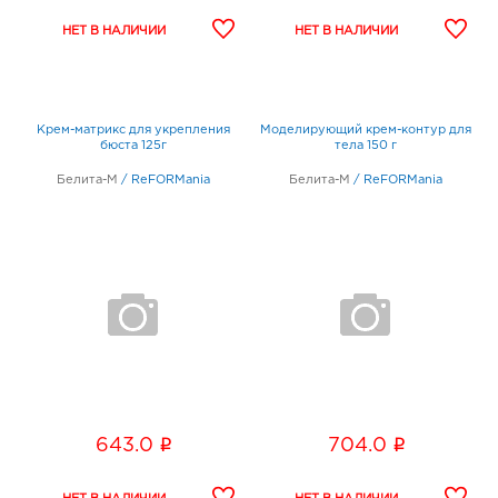
Крем-матрикс для укрепления
Моделирующий крем-контур для
бюста 125г
тела 150 г
Белита-М
/
ReFORMania
Белита-М
/
ReFORMania
i
i
643.0
704.0