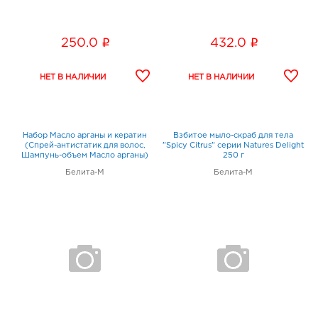
i
i
250.0
432.0
Набор Масло арганы и кератин
Взбитое мыло-скраб для тела
(Спрей-антистатик для волос,
"Spicy Citrus" серии Natures Delight
Шампунь-объем Масло арганы)
250 г
Белита-М
Белита-М