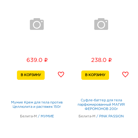
i
i
639.0
238.0
Суфле-баттер для тела
Мумие Крем для тела против
парфюмированный МАГИЯ
Целлюлита и растяжек 150г
ФЕРОМОНОВ 200г
Белита-М
/
МУМИЕ
Белита-М
/
PINK PASSION