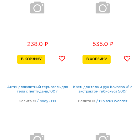
i
i
238.0
535.0
Антицеллюлитный термогель для
Крем для тела и рук Кокосовый с
тела с пептидами,100 г
экстрактом гибискуса 500г
Белита-М
/
bodyZEN
Белита-М
/
Hibiscus Wonder