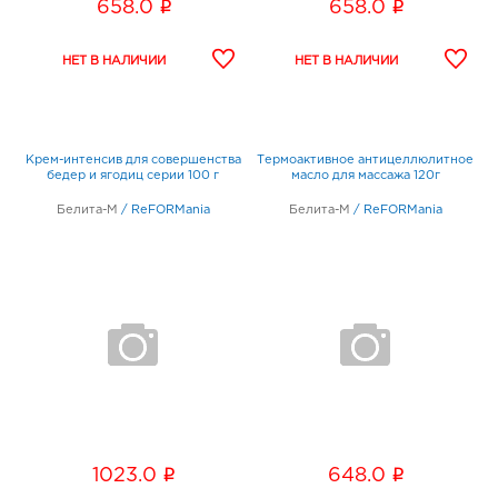
i
i
658.0
658.0
Крем-интенсив для совершенства
Термоактивное антицеллюлитное
бедер и ягодиц серии 100 г
масло для массажа 120г
Белита-М
/
ReFORMania
Белита-М
/
ReFORMania
i
i
1023.0
648.0