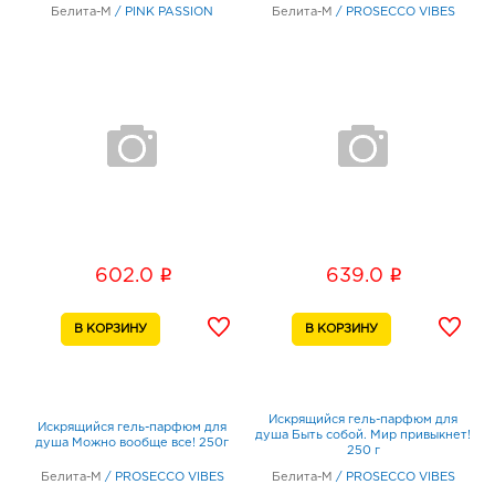
Белита-М
/
PINK PASSION
Белита-М
/
PROSECCO VIBES
i
i
602.0
639.0
Искрящийся гель-парфюм для
Искрящийся гель-парфюм для
душа Быть собой. Мир привыкнет!
душа Можно вообще все! 250г
250 г
Белита-М
/
PROSECCO VIBES
Белита-М
/
PROSECCO VIBES