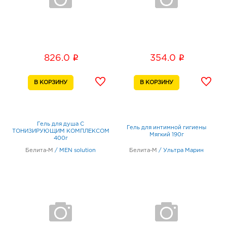
i
i
826.0
354.0
Гель для душа С
Гель для интимной гигиены
ТОНИЗИРУЮЩИМ КОМПЛЕКСОМ
Мягкий 190г
400г
Белита-М
/
МEN solution
Белита-М
/
Ультра Марин