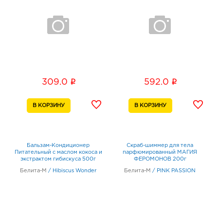
i
i
309.0
592.0
Бальзам-Кондиционер
Скраб-шиммер для тела
Питательный с маслом кокоса и
парфюмированный МАГИЯ
экстрактом гибискуса 500г
ФЕРОМОНОВ 200г
Белита-М
/
Hibiscus Wonder
Белита-М
/
PINK PASSION