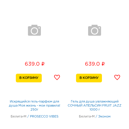
i
i
639.0
639.0
Искрящийся гель-парфюм для
Гель для душа увлажняющий
душа Моя жизнь - мои правила!
СОЧНЫЙ АПЕЛЬСИН FRUIT JAZZ
250г
1000 г
Белита-М
/
PROSECCO VIBES
Белита-М
/
Эконом