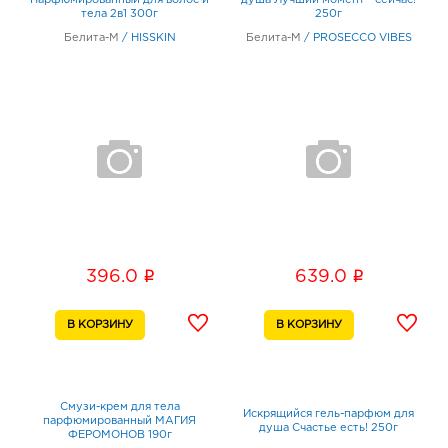
Парфюмированный для волос и
душа Лучший момент - сейчас!
тела 2в1 300г
250г
Белита-М
/
HISSKIN
Белита-М
/
PROSECCO VIBES
i
i
396.0
639.0
Смузи-крем для тела
Искрящийся гель-парфюм для
парфюмированный МАГИЯ
душа Счастье есть! 250г
ФЕРОМОНОВ 190г