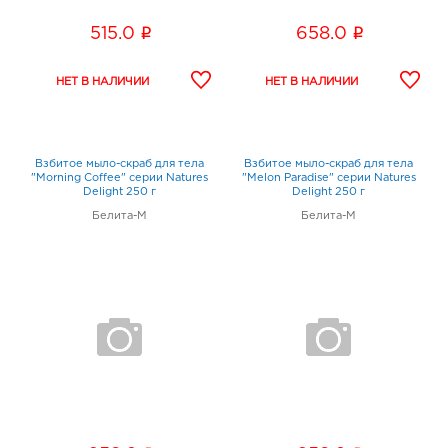
i
i
515.0
658.0
Взбитое мыло-скраб для тела
Взбитое мыло-скраб для тела
"Morning Coffee" серии Natures
"Melon Paradise" серии Natures
Delight 250 г
Delight 250 г
Белита-М
Белита-М