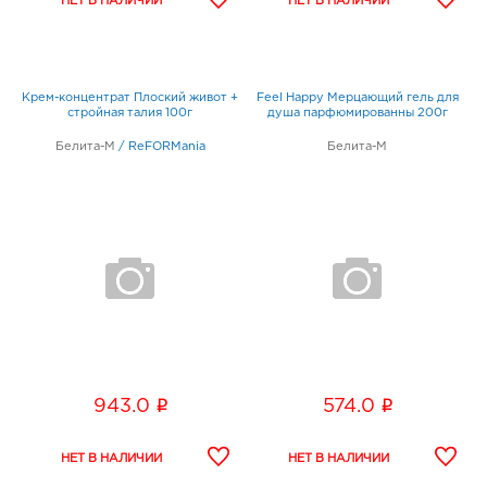
Крем-концентрат Плоский живот +
Feel Happy Мерцающий гель для
стройная талия 100г
душа парфюмированны 200г
Белита-М
/
ReFORMania
Белита-М
i
i
943.0
574.0