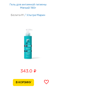
Гель для интимной гигиены
Мягкий 190г
Белита-М
/
Ультра Марин
i
343.0