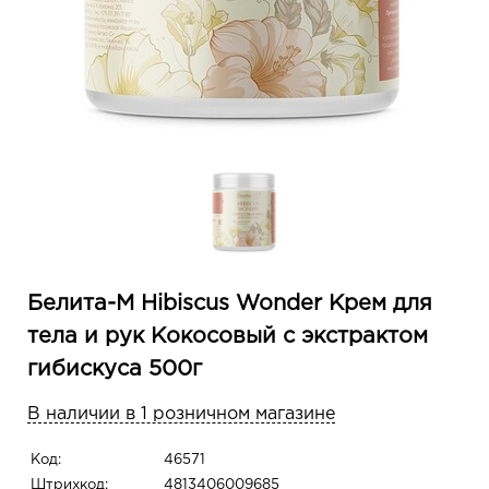
Белита-М Hibiscus Wonder Крем для
тела и рук Кокосовый с экстрактом
гибискуса 500г
В наличии в 1 розничном магазине
Код:
46571
Штрихкод:
4813406009685