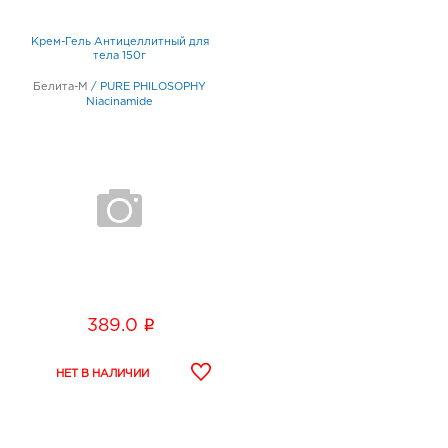
Крем-Гель Антицеллитный для
тела 150г
Белита-М
/
PURE PHILOSOPHY
Niacinamide
i
389.0