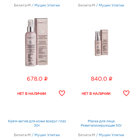
Белита-М
/
Муцин Улитки
Белита-М
/
Муцин Улитки
i
i
678.0
840.0
Крем-актив для кожи вокруг глаз
Маска для лица
30г
Ревитализирующая 50г
Белита-М
/
Муцин Улитки
Белита-М
/
Муцин Улитки