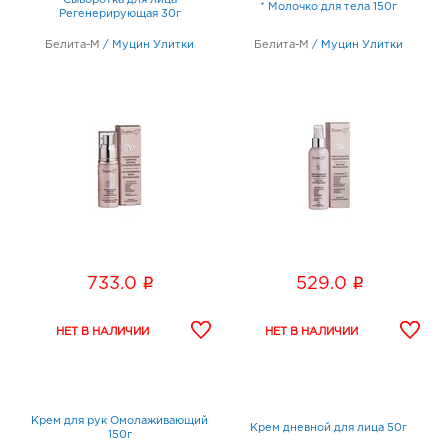
Сыворотка для лица
* Молочко для тела 150г
Регенерирующая 30г
Белита-М
/
Муцин Улитки
Белита-М
/
Муцин Улитки
i
i
733.0
529.0
Крем для рук Омолаживающий
Крем дневной для лица 50г
150г