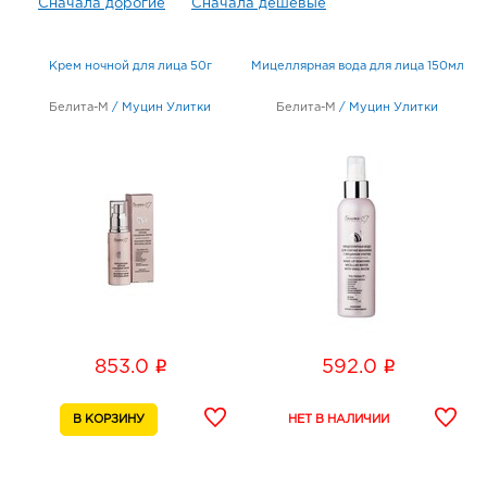
Сначала дорогие
Сначала дешевые
Крем ночной для лица 50г
Мицеллярная вода для лица 150мл
Белита-М
/
Муцин Улитки
Белита-М
/
Муцин Улитки
i
i
853.0
592.0