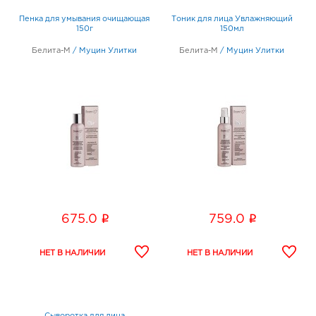
Пенка для умывания очищающая
Тоник для лица Увлажняющий
150г
150мл
Белита-М
/
Муцин Улитки
Белита-М
/
Муцин Улитки
i
i
675.0
759.0