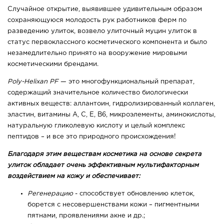
Случайное открытие, выявившее удивительным образом
сохраняющуюся молодость рук работников ферм по
разведению улиток, возвело улиточный муцин улиток в
статус первоклассного косметического компонента и было
незамедлительно принято на вооружение мировыми
косметическими брендами.
Poly-Helixan PF
— это многофункциональный препарат,
содержащий значительное количество биологически
активных веществ: аллантоин, гидролизированный коллаген,
эластин, витамины А, С, Е, В6, микроэлементы, аминокислоты,
натуральную гликолевую кислоту и целый комплекс
пептидов – и все это природного происхождения!
Благодаря этим веществам косметика на основе секрета
улиток обладает очень эффективным мультифакторным
воздействием на кожу и обеспечивает:
Регенерацию
- способствует обновлению клеток,
борется с несовершенствами кожи – пигментными
пятнами, проявлениями акне и др.;