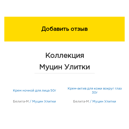
Добавить отзыв
Коллекция
Муцин Улитки
я
Крем-актив для кожи вокруг глаз
Крем ночной для лица 50г
30г
Белита-М
/
Муцин Улитки
Белита-М
/
Муцин Улитки