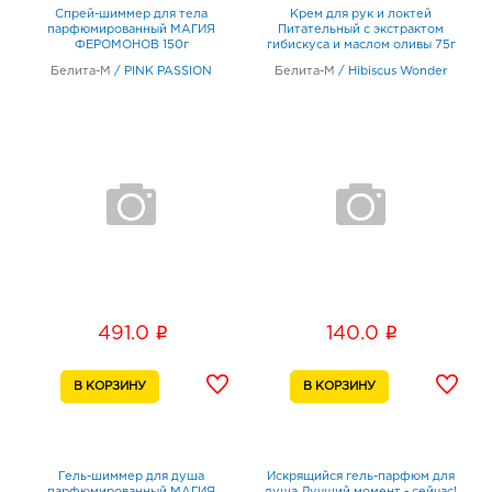
Спрей-шиммер для тела
Крем для рук и локтей
парфюмированный МАГИЯ
Питательный с экстрактом
ФЕРОМОНОВ 150г
гибискуса и маслом оливы 75г
Белита-М
/
PINK PASSION
Белита-М
/
Hibiscus Wonder
i
i
491.0
140.0
Гель-шиммер для душа
Искрящийся гель-парфюм для