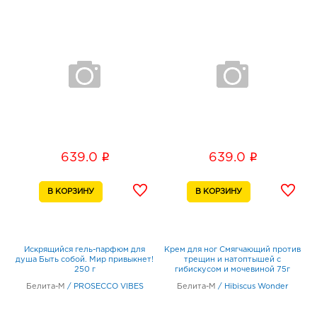
i
i
639.0
639.0
Искрящийся гель-парфюм для
Крем для ног Смягчающий против
душа Быть собой. Мир привыкнет!
трещин и натоптышей с
250 г
гибискусом и мочевиной 75г
Белита-М
/
PROSECCO VIBES
Белита-М
/
Hibiscus Wonder