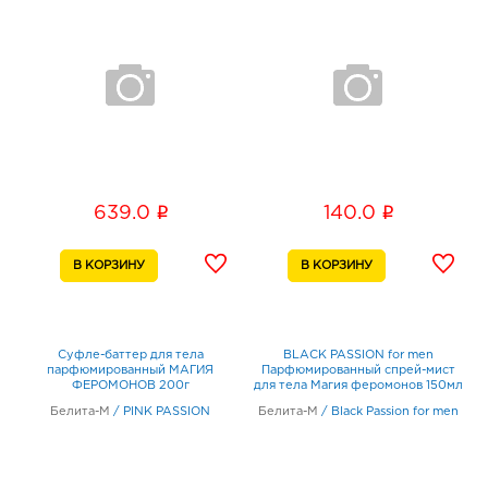
i
i
639.0
140.0
Суфле-баттер для тела
BLACK PASSION for men
парфюмированный МАГИЯ
Парфюмированный спрей-мист
ФЕРОМОНОВ 200г
для тела Магия феромонов 150мл
Белита-М
/
PINK PASSION
Белита-М
/
Black Passion for men