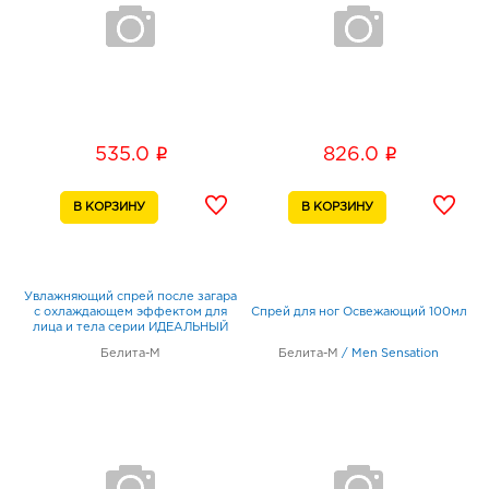
i
i
535.0
826.0
Увлажняющий спрей после загара
с охлаждающем эффектом для
Спрей для ног Освежающий 100мл
лица и тела серии ИДЕАЛЬНЫЙ
ЗАГАР 200 мл
Белита-М
Белита-М
/
Men Sensation