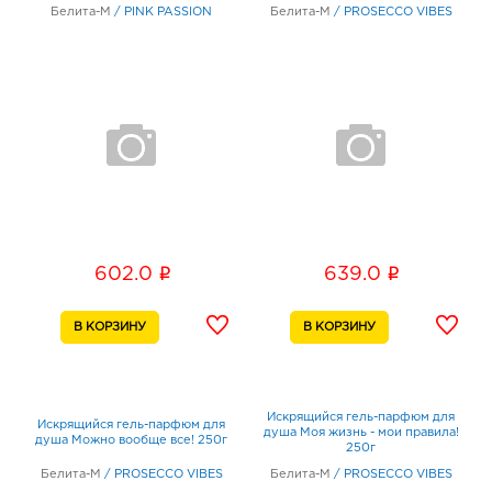
Белита-М
/
PINK PASSION
Белита-М
/
PROSECCO VIBES
i
i
602.0
639.0
Искрящийся гель-парфюм для
Искрящийся гель-парфюм для
душа Моя жизнь - мои правила!
душа Можно вообще все! 250г
250г
Белита-М
/
PROSECCO VIBES
Белита-М
/
PROSECCO VIBES