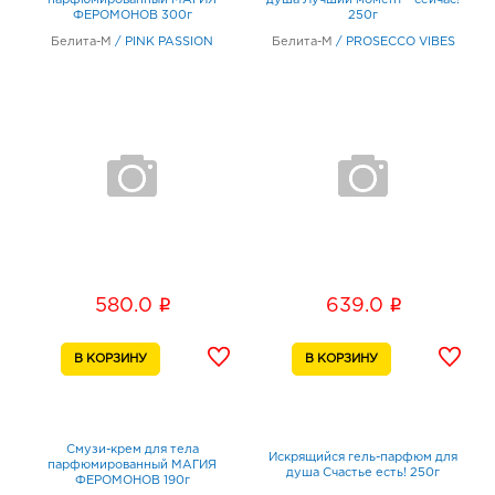
парфюмированный МАГИЯ
душа Лучший момент - сейчас!
ФЕРОМОНОВ 300г
250г
Белита-М
/
PINK PASSION
Белита-М
/
PROSECCO VIBES
i
i
580.0
639.0
Смузи-крем для тела
Искрящийся гель-парфюм для
парфюмированный МАГИЯ
душа Счастье есть! 250г
ФЕРОМОНОВ 190г