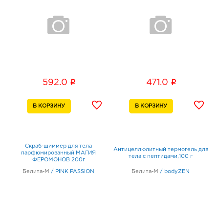
i
i
592.0
471.0
Скраб-шиммер для тела
Антицеллюлитный термогель для
парфюмированный МАГИЯ
тела с пептидами,100 г
ФЕРОМОНОВ 200г
Белита-М
/
PINK PASSION
Белита-М
/
bodyZEN