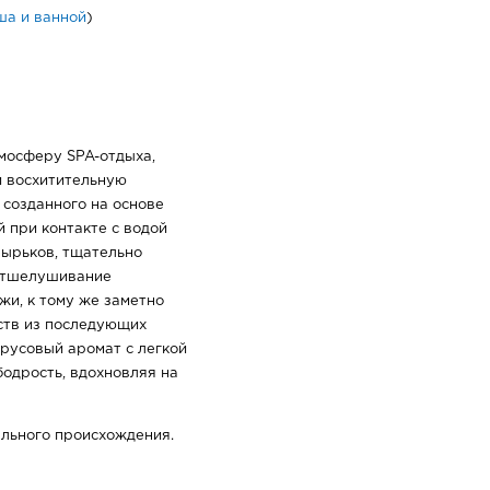
ша и ванной
)
мосферу SPA-отдыха,
и восхитительную
 созданного на основе
й при контакте с водой
ырьков, тщательно
Отшелушивание
жи, к тому же заметно
ств из последующих
трусовый аромат с легкой
одрость, вдохновляя на
ального происхождения.