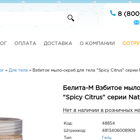
8 (800
ОГ
ОПЛАТА
ДОСТАВКА
О КОМПАНИИ
СОТРУ
ог
»
Для тела
»
Взбитое мыло-скраб для тела "Spicy Citrus" серии N
Белита-М Взбитое мыло
"Spicy Citrus" серии Nat
Нет в наличии в розничных м
Код:
48854
Штрихкод:
4813406008909
Тип:
Гель