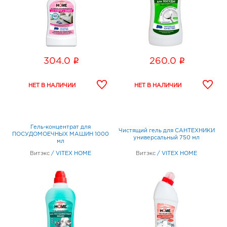
i
i
304.0
260.0
Гель-концентрат для
Чистящий гель для САНТЕХНИКИ
ПОСУДОМОЕЧНЫХ МАШИН 1000
универсальный 750 мл
мл
Витэкс
/
VITEX HOME
Витэкс
/
VITEX HOME