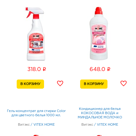
i
i
318.0
648.0
Кондиционер для белья
Гель-концентрат для стирки Color
КОКОСОВАЯ ВОДА и
для цветного белья 1000 мл.
МИНДАЛЬНОЕ МОЛОЧКО
(нежность хлопка) с
Витэкс
/
VITEX HOME
Витэкс
/
VITEX HOME
разглаживающими частицами и
антистатическим эффектом 1000
мл.