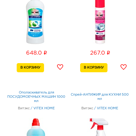
i
i
648.0
267.0
Ополаскиватель для
Спрей-АНТИЖИР для КУХНИ 500
ПОСУДОМОЕЧНЫХ МАШИН 1000
мл
мл
Витэкс
/
VITEX HOME
Витэкс
/
VITEX HOME