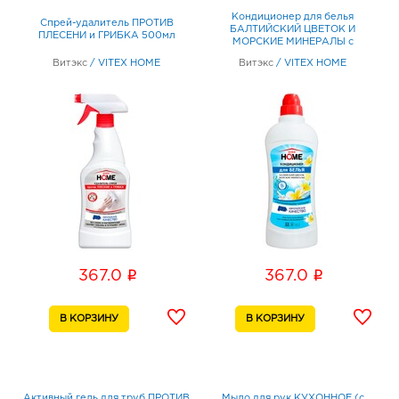
Кондиционер для белья
Спрей-удалитель ПРОТИВ
БАЛТИЙСКИЙ ЦВЕТОК И
ПЛЕСЕНИ и ГРИБКА 500мл
МОРСКИЕ МИНЕРАЛЫ с
разглаживающими частицами и
Витэкс
/
VITEX HOME
Витэкс
/
VITEX HOME
антистатическим эффектом 1л
i
i
367.0
367.0
Активный гель для труб ПРОТИВ
Мыло для рук КУХОННОЕ (с