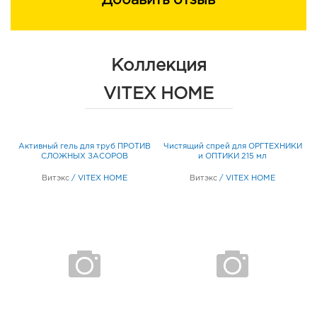
Добавить отзыв
Коллекция
VITEX HOME
Х
Активный гель для труб ПРОТИВ
Чистящий спрей для ОРГТЕХНИКИ
ЕЙ
СЛОЖНЫХ ЗАСОРОВ
и ОПТИКИ 215 мл
Витэкс
/
VITEX HOME
Витэкс
/
VITEX HOME