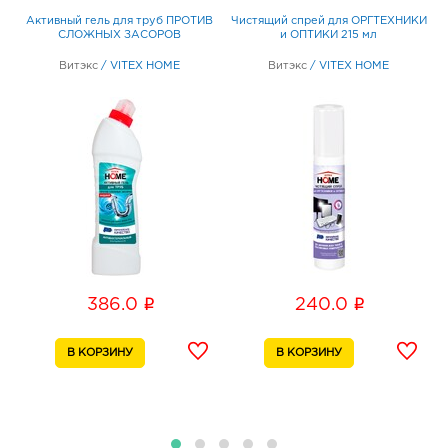
Х
Активный гель для труб ПРОТИВ
Чистящий спрей для ОРГТЕХНИКИ
ЕЙ
СЛОЖНЫХ ЗАСОРОВ
и ОПТИКИ 215 мл
Витэкс
/
VITEX HOME
Витэкс
/
VITEX HOME
i
i
386.0
240.0