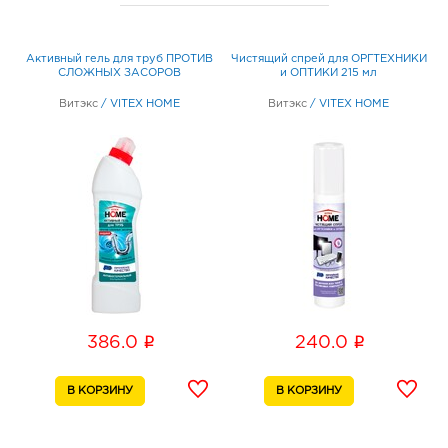
Х
Активный гель для труб ПРОТИВ
Чистящий спрей для ОРГТЕХНИКИ
ЕЙ
СЛОЖНЫХ ЗАСОРОВ
и ОПТИКИ 215 мл
Витэкс
/
VITEX HOME
Витэкс
/
VITEX HOME
i
i
386.0
240.0