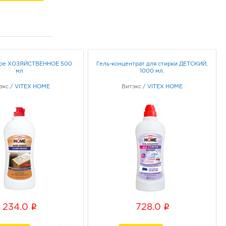
ое ХОЗЯЙСТВЕННОЕ 500
Гель-концентрат для стирки ДЕТСКИЙ,
мл
1000 мл.
экс
/
VITEX HOME
Витэкс
/
VITEX HOME
i
i
234.0
728.0