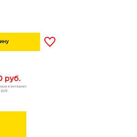
 и чайников.
ину
0
руб.
аза в интернет
 руб.