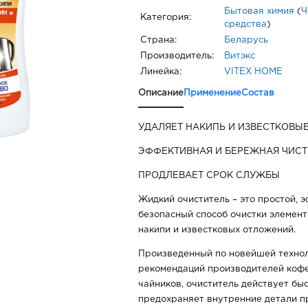
Бытовая химия
(
Ч
Категория:
средства
)
Страна:
Беларусь
Производитель:
Витэкс
Линейка:
VITEX HOME
Описание
Применение
Состав
УДАЛЯЕТ НАКИПЬ И ИЗВЕСТКОВЫ
ЭФФЕКТИВНАЯ И БЕРЕЖНАЯ ЧИСТ
ПРОДЛЕВАЕТ СРОК СЛУЖБЫ
Жидкий очиститель – это простой, 
безопасный способ очистки элемен
накипи и известковых отложений.
Произведенный по новейшей технол
рекомендаций производителей коф
чайников, очиститель действует быс
предохраняет внутренние детали п