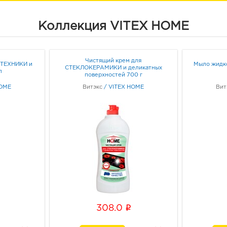
Коллекция VITEX HOME
Чистящий крем для
ГТЕХНИКИ и
Мыло жидк
СТЕКЛОКЕРАМИКИ и деликатных
л
поверхностей 700 г
HOME
Витэкс
/
VITEX HOME
Вит
i
308.0