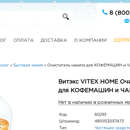
8 (800
ОГ
ОПЛАТА
ДОСТАВКА
О КОМПАНИИ
СОТРУ
алог
»
Бытовая химия
»
Очиститель накипи для КОФЕМАШИН и 
Витэкс VITEX HOME Оч
для КОФЕМАШИН и ЧА
Нет в наличии в розничных м
Код:
60293
Штрихкод:
4810153037473
Тип:
Чистящее средст