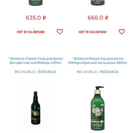
i
i
635.0
666.0
* Botanica Спрей-Уход для волос
* Botanica Маска-Укр для волос
Бесцветная хна-Имбирь 245мл
Имбирь-Красный женьшень 490мл
BIO WORLD
/
BOTANICA
BIO WORLD
/
BOTANICA