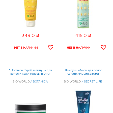
i
i
349.0
415.0
* Botanica Скраб-шампунь для
Шампунь-объем для волос
волос и кожи головы 150 мл
Keratrix+Муцин 280мл
BIO WORLD
/
BOTANICA
BIO WORLD
/
SECRET LIFE