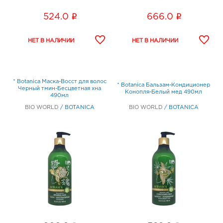
i
i
524.0
666.0
* Botanica Маска-Восст для волос
* Botanica Бальзам-Кондиционер
Черный тмин-Бесцветная хна
Конопля-Белый мед 490мл
490мл
BIO WORLD
/
BOTANICA
BIO WORLD
/
BOTANICA