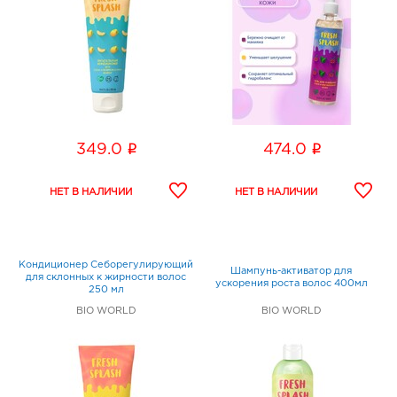
i
i
349.0
474.0
Кондиционер Себорегулирующий
Шампунь-активатор для
для склонных к жирности волос
ускорения роста волос 400мл
250 мл
BIO WORLD
BIO WORLD