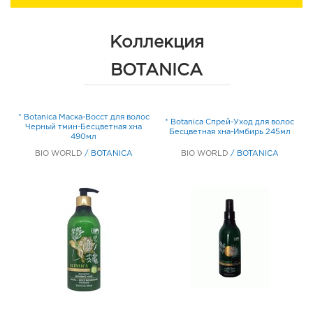
Коллекция
BOTANICA
* Botanica Маска-Восст для волос
* Botanica Спрей-Уход для волос
Черный тмин-Бесцветная хна
мл
Бесцветная хна-Имбирь 245мл
490мл
BIO WORLD
/
BOTANICA
BIO WORLD
/
BOTANICA