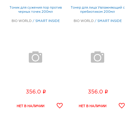
Тоник для сужения пор против
Тонер для лица Увлажняющий с
черных точек 200мл
пребиотиком 200мл
BIO WORLD
/
SMART INSIDE
BIO WORLD
/
SMART INSIDE
i
i
356.0
356.0