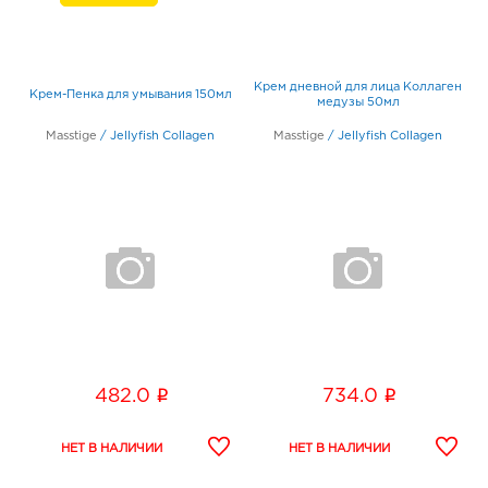
Крем дневной для лица Коллаген
Крем-Пенка для умывания 150мл
медузы 50мл
Masstige
/
Jellyfish Collagen
Masstige
/
Jellyfish Collagen
i
i
482.0
734.0