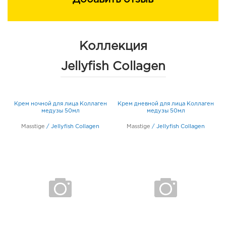
Коллекция
Jellyfish Collagen
Крем ночной для лица Коллаген
Крем дневной для лица Коллаген
л
медузы 50мл
медузы 50мл
Masstige
/
Jellyfish Collagen
Masstige
/
Jellyfish Collagen