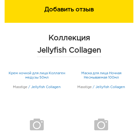
Добавить отзыв
Коллекция
Jellyfish Collagen
н
Крем ночной для лица Коллаген
Маска для лица Ночная
медузы 50мл
Несмываемая 100мл
Masstige
/
Jellyfish Collagen
Masstige
/
Jellyfish Collagen