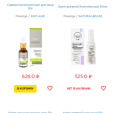
Сыворотка-концентрат для лица
Крем дневной Комплексный 50мл
30г
Masstige
/
ANTI-AGE
Masstige
/
NATURAL&EASE
i
i
628.0
525.0