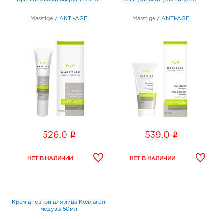
Крем для кожи вокруг глаз 15г
Крем дневной для лица 50г
Masstige
/
ANTI-AGE
Masstige
/
ANTI-AGE
i
i
526.0
539.0
Крем дневной для лица Коллаген
медузы 50мл