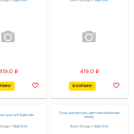
Design
/
Bad Doll
Belor Design
/
Bad Doll
i
i
419.0
419.0
Тушь для ресниц цветная объемная
инт для губ Баблгам
White
Design
/
Bad Doll
Belor Design
/
Bad Doll