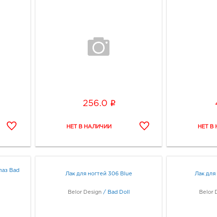
i
256.0
лаз Bad
Лак для ногтей 306 Blue
Лак для
Belor Design
/
Bad Doll
Belor 