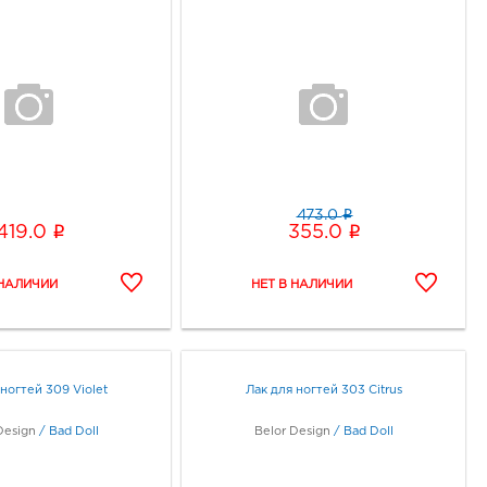
i
473.0
i
i
419.0
355.0
 ногтей 309 Violet
Лак для ногтей 303 Citrus
Design
/
Bad Doll
Belor Design
/
Bad Doll