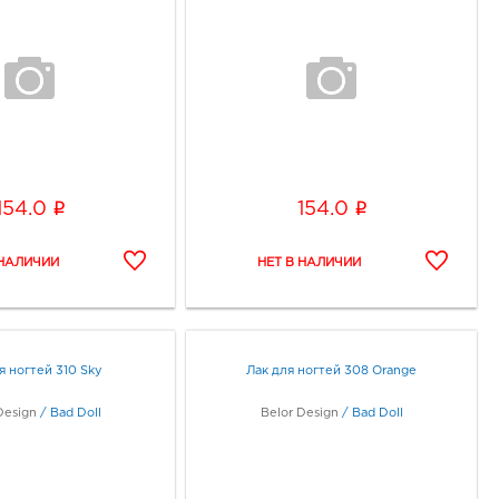
i
i
154.0
154.0
я ногтей 310 Sky
Лак для ногтей 308 Orange
Design
/
Bad Doll
Belor Design
/
Bad Doll