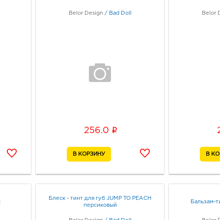
Belor Design
/
Bad Doll
Belor 
i
256.0
Блеск - тинт для губ JUMP TO PEACH
k
Бальзам-т
персиковый