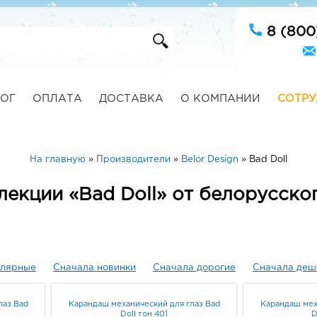
8 (800
ОГ
ОПЛАТА
ДОСТАВКА
О КОМПАНИИ
СОТРУ
На главную
»
Производители
»
Belor Design
»
Bad Doll
лекции «Bad Doll» от белорусског
улярные
Сначала новинки
Сначала дорогие
Сначала деш
лаз Bad
Карандаш механический для глаз Bad
Карандаш мех
Doll тон 401
D