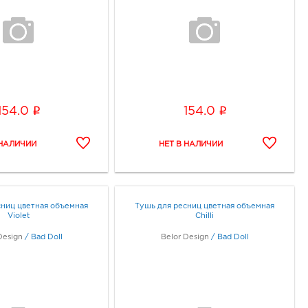
i
i
154.0
154.0
сниц цветная объемная
Тушь для ресниц цветная объемная
Violet
Chilli
Design
/
Bad Doll
Belor Design
/
Bad Doll