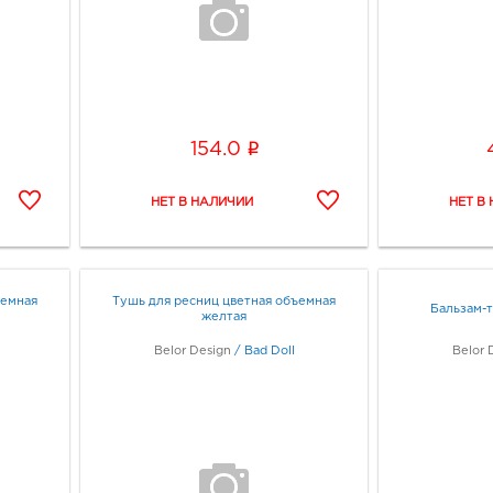
i
154.0
ъемная
Тушь для ресниц цветная объемная
Бальзам-т
желтая
Belor Design
/
Bad Doll
Belor 