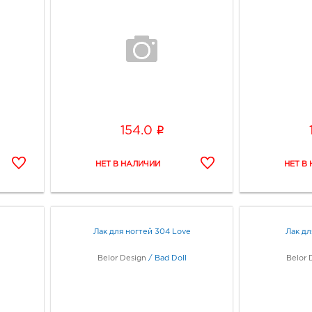
i
154.0
e
Лак для ногтей 304 Love
Лак дл
Belor Design
/
Bad Doll
Belor 