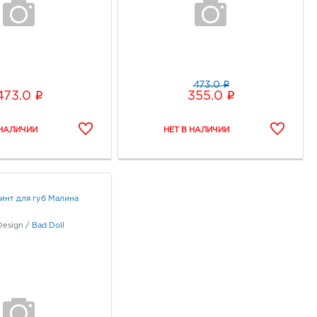
i
473.0
i
i
473.0
355.0
инт для губ Малина
Design
/
Bad Doll