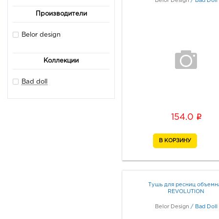
Belor Design
/
Bad Doll
Производители
Belor design
Коллекции
Bad doll
i
154.0
Тушь для ресниц объемн
REVOLUTION
Belor Design
/
Bad Doll