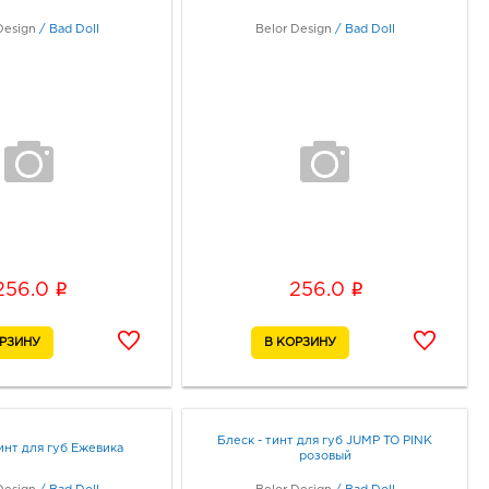
Design
/
Bad Doll
Belor Design
/
Bad Doll
i
i
256.0
256.0
Блеск - тинт для губ JUMP TO PINK
инт для губ Ежевика
розовый