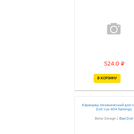
i
524.0
Карандаш механический для г
Doll тон 404 flamingo
Belor Design
/
Bad Doll