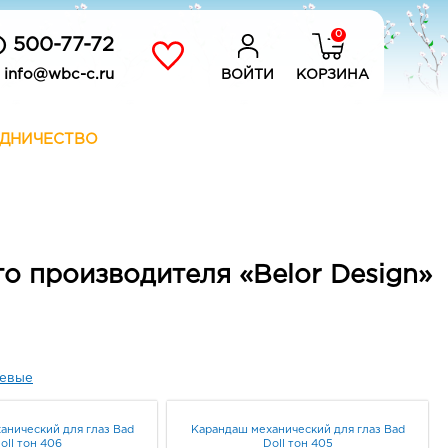
0
) 500-77-72
info@wbc-c.ru
ВОЙТИ
КОРЗИНА
ДНИЧЕСТВО
о производителя «Belor Design»
евые
анический для глаз Bad
Карандаш механический для глаз Bad
oll тон 406
Doll тон 405