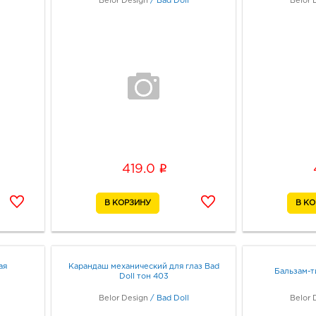
Belor Design
/
Bad Doll
Belor 
i
419.0
ая
Карандаш механический для глаз Bad
Бальзам-т
Doll тон 403
Belor Design
/
Bad Doll
Belor 