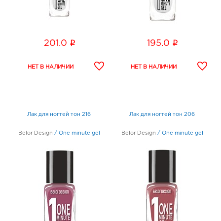
i
i
201.0
195.0
Лак для ногтей тон 216
Лак для ногтей тон 206
Belor Design
/
One minute gel
Belor Design
/
One minute gel