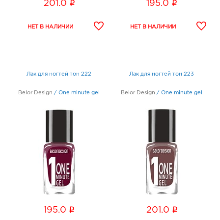
i
i
201.0
195.0
Лак для ногтей тон 222
Лак для ногтей тон 223
Belor Design
/
One minute gel
Belor Design
/
One minute gel
i
i
195.0
201.0