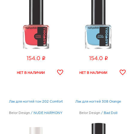
i
i
154.0
154.0
Лак для ногтей тон 202 Comfort
Лак для ногтей 308 Orange
Belor Design
/
NUDE HARMONY
Belor Design
/
Bad Doll