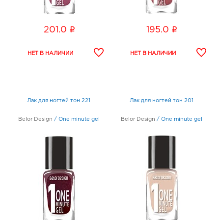
i
i
201.0
195.0
Лак для ногтей тон 221
Лак для ногтей тон 201
Belor Design
/
One minute gel
Belor Design
/
One minute gel