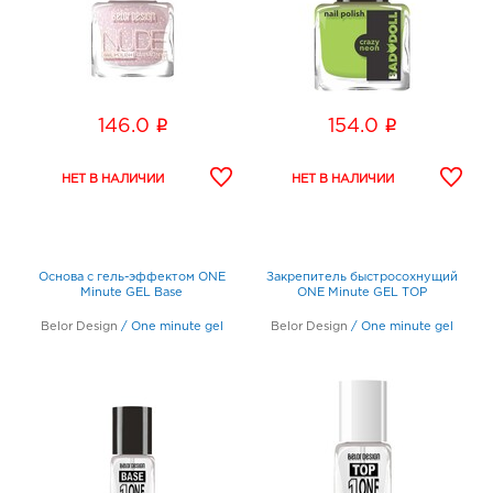
i
i
146.0
154.0
Основа с гель-эффектом ONE
Закрепитель быстросохнущий
Minute GEL Base
ONE Minute GEL ТОР
Belor Design
/
One minute gel
Belor Design
/
One minute gel