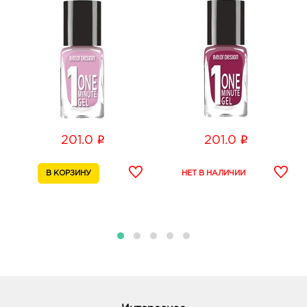
i
i
201.0
201.0