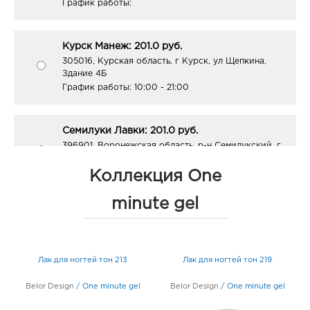
График работы:
Курск Манеж: 201.0 руб.
305016, Курская область, г Курск, ул Щепкина,
Здание 4Б
График работы:
10:00 - 21:00
Семилуки Лавки: 201.0 руб.
396901, Воронежская область, р-н Семилукский, г
Семилуки, ул 25 лет Октября, Здание 81а/2
График работы:
9:00 - 20:00
Коллекция One
minute gel
Тамбов Улей: 201.0 руб.
392003, Тамбовская область, г Тамбов, б-р
Энтузиастов, Дом 2а
График работы:
9:00 - 20:00
Лак для ногтей тон 213
Лак для ногтей тон 219
Belor Design
/
One minute gel
Belor Design
/
One minute gel