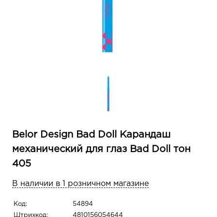
Belor Design Bad Doll Карандаш
механический для глаз Bad Doll тон
405
В наличии в 1 розничном магазине
Код:
54894
Штрихкод:
4810156054644