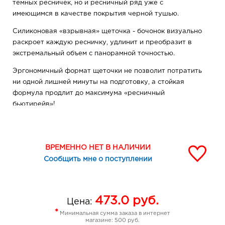
темных ресничек, но и ресничный ряд уже с
имеющимся в качестве покрытия черной тушью.
Силиконовая «взрывная» щеточка - бочонок визуально
раскроет каждую ресничку, удлинит и преобразит в
экстремальный объем с панорамной точностью.
Эргономичный формат щеточки не позволит потратить
ни одной лишней минуты на подготовку, а стойкая
формула продлит до максимума «ресничный
бьютирейв»!
Лайфхак: для сдержанного образа достаточно
распределить оттенок на кончиках ресниц, а выведет
креатив на новый уровень и неизбежно сделает
ВРЕМЕННО НЕТ В НАЛИЧИИ
центром внимания комбинирование цветов- эффект
Сообщить мне о поступлении
«омбрэ».
473.0
руб.
Цена:
*
Минимальная сумма заказа в интернет
магазине: 500 руб.