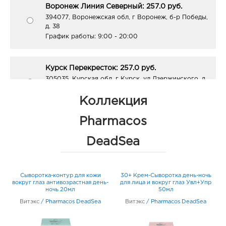
Воронеж Линия Северный: 257.0 руб.
394077, Воронежская обл, г Воронеж, б-р Победы,
д. 38
График работы:
9:00 - 20:00
Курск Перекресток: 257.0 руб.
305035, Курская обл, г Курск, ул Дзержинского, д.
99А
График работы:
9:00 - 20:00
Коллекция
Pharmacos
Курск Кристалл: 257.0 руб.
DeadSea
305018, Курская обл, г Курск, пр-кт Кулакова, д. 20
График работы:
9:00 - 20:00
Сыворотка-контур для кожи
30+ Крем-Сыворотка день-ночь
Ростов-на-Дону Коммунистический: 257.0
вокруг глаз антивозрастная день-
для лица и вокруг глаз Увл+Упр
ночь 20мл
50мл
руб.
Витэкс
/
Pharmacos DeadSea
Витэкс
/
Pharmacos DeadSea
344091, Ростовская область, г.о. город Ростов-на-
Дону, г Ростов-на-Дону, пр-кт Коммунистический,
Дом 46