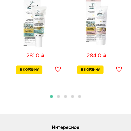
График работы:
9:00 - 20:00
Ростов-на-Дону Пушкинская: 257.0 руб.
344022, Ростовская область, г.о. город Ростов-на-
Дону, г Ростов-на-Дону, ул Пушкинская, Дом 197
График работы:
9:00 - 21:00
i
i
281.0
284.0
Таганрог Петровская: 257.0 руб.
347900, Ростовская область, г.о. город Таганрог, г
Таганрог, ул Петровская, д. 82
График работы:
10:00 - 17:00
Интересное