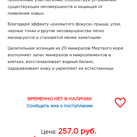
проблемные участки кожи, способствуя устранению
существующих несовершенств и защищая от
появления новых.
Благодаря эффекту «размытого фокуса» прыщи, угри,
черные точки и другие несовершенства легко
маскируются и становятся менее заметными.
Целительная эссенция из 20 минералов Мертвого моря
восполняет запас минералов и микроэлементов в
клетках, восстанавливает водный баланс,
оздоравливает кожу и укрепляет ее естественные
защитные механизмы.
Масло чайного дерева и глюконат цинка обладают
выраженным противовоспалительным и
ВРЕМЕННО НЕТ В НАЛИЧИИ
успокаивающим действием, помогают нормализовать
Сообщить мне о поступлении
работу сальных желез, препятствуют появлению
прыщей и угрей.
Уникальный комплекс SkinPerf мягко очищает и
257.0
руб.
разглаживает кожу, выравнивает ее поверхность,
Цена: