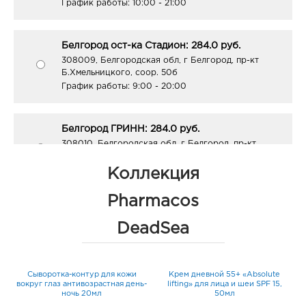
График работы:
10:00 - 21:00
акрилоилдиметилтаурата аммония и
винилпирролидона, соль Мёртвого моря,
гидролизованный экстракт клубня Manihot Esculenta
Белгород ост-ка Стадион: 284.0 руб.
(маниока), камедь биосахарида-1, диоксид кремния, CI
308009, Белгородская обл, г Белгород, пр-кт
77891 (диоксид титана), CI 77491 (оксиды железа),
Б.Хмельницкого, соор. 50б
феноксиэтанол, метилпарабен, этилпарабен,
График работы:
9:00 - 20:00
пропилпарабен, изопропилмиристат, масло зародышей
Triticum vulgare (пшеницы), токоферилацетат, БГТ,
ксантановая камедь, парфюмерная композиция,
Белгород ГРИНН: 284.0 руб.
гидроксид натрия, 2-бром-2-нитропропан-1,3-диол
308010, Белгородская обл, г Белгород, пр-кт
Б.Хмельницкого, д. 137т
График работы:
10:00 - 21:00
Коллекция
Pharmacos
Белгород Маяк: 284.0 руб.
DeadSea
308009, Белгородская обл, г Белгород, ул 50-
летия Белгородской области, д. 11
График работы:
9:00 - 20:00
Сыворотка-контур для кожи
Крем дневной 55+ «Аbsolute
ца
вокруг глаз антивозрастная день-
lifting» для лица и шеи SPF 15,
ночь 20мл
50мл
Белгород Линия-1: 284.0 руб.