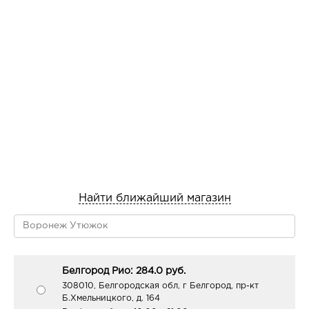
незаменимыми питательными веществами,
разглаживает морщинки, помогает существенно
улучшить цвета лица и выровнять текстуру кожи.
Результат: кожа выглядит молодой и упругой,
приобретает прелестное сияние и нежный румянец.
Применение: утром и вечером равномерно наносите
крем-сыворотку на чистую сухую кожу лица и вокруг
глаз легкими похлопывающими движениями.
Может использоваться в качестве основы под макияж.
Состав: вода, цетеариловый спирт, дицетилфосфат,
цетет-10 фосфат, изододекан, циклопентасилоксан,
Найти ближайший магазин
циклогексасилоксан, глицерин, глицерилтрикаприлат/
капрат, ППГ-15 стеариловый эфир, бетаин, масло
плодов Olea Europaea (оливы),
полиметилсилсесквиоксан, диметикон, изогексадекан,
цетеарилметикон, ПЭГ-40 стеарат, стеарет-2,
Белгород Рио: 284.0 руб.
стеарет-21, масло Prunus Amygdalus Dulcis (сладкого
308010, Белгородская обл, г Белгород, пр-кт
миндаля), гиалуронат натрия, сополимер
Б.Хмельницкого, д. 164