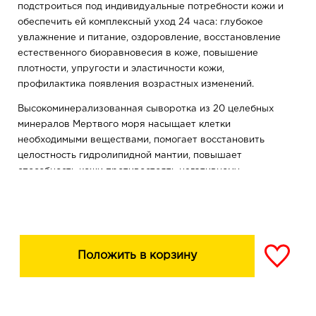
подстроиться под индивидуальные потребности кожи и
обеспечить ей комплексный уход 24 часа: глубокое
увлажнение и питание, оздоровление, восстановление
естественного биоравновесия в коже, повышение
плотности, упругости и эластичности кожи,
профилактика появления возрастных изменений.
Высокоминерализованная сыворотка из 20 целебных
минералов Мертвого моря насыщает клетки
необходимыми веществами, помогает восстановить
целостность гидролипидной мантии, повышает
способность кожи противостоять негативному
воздействию окружающей среды.
Комплекс AQUA-PRO на основе гиалуроновой кислоты
обеспечивает многоуровневое интеллектуальное
увлажнение кожи: специальные микросферы
Положить в корзину
проникают в глубокие слои, притягивают влагу и
увеличиваются в объеме, благодаря чему кожа
длительно остается увлажненной, замедляется потеря
влаги, морщинки расправляются, кожа становится