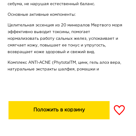
себума, не нарушая естественный баланс.
Основные активные компоненты:
Целительная эссенция из 20 минералов Мертвого моря
эффективно выводит токсины, помогает
нормализовать работу сальных желез, успокаивает и
смягчает кожу, повышает ее тонус и упругость,
возвращает коже здоровый и свежий вид.
Комплекс ANTI-ACNE (PhytotalТМ, цинк, гель алоэ вера,
натуральные экстракты шалфея, ромашки и
календулы) обладает усиленным антибактериальным
эффектом, снимает раздражение и успокаивает
воспаления, борется с угревой сыпью, комедонами и
прыщами.
Цинк оказывает антибактериальное,
Положить в корзину
противовоспалительное, успокаивающее действие,
стимулирует процессы регенерации и заживления
тканей, снимает раздражение кожи.