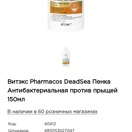
Витэкс Pharmacos DeadSea Пенка
Антибактериальная против прыщей
150мл
В наличии в 60 розничных магазинах
Код:
40412
Штрихкод:
4810153027047