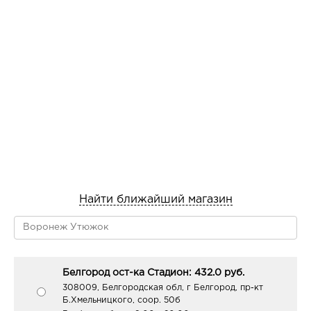
свойствами, помогает нормализовать работу сальных
желез, уменьшает воспаления и покраснения.
Аллантоин защищает кожу от липидной эрозии,
увлажняет, смягчает и разглаживает поверхность
кожи, способствует регенерации клеток.
Результат: идеально очищенная, кожа становится
более здоровой, гладкой, бархатистой и матовой.
Найти ближайший магазин
Белгород ост-ка Стадион: 432.0 руб.
308009, Белгородская обл, г Белгород, пр-кт
Б.Хмельницкого, соор. 50б