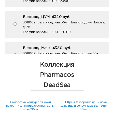
График работы:
9:00 - 20:00
Белгород ЦУМ: 432.0 руб.
308009, Белгородская обл, г Белгород, ул Попова,
д. 36
График работы:
10:00 - 20:00
Белгород Маяк: 432.0 руб.
308009, Белгородская обл, г Белгород, ул 50-
летия Белгородской области, д. 11
График работы:
9:00 - 20:00
Коллекция
Pharmacos
Белгород Центральный рынок: 432.0 руб.
DeadSea
308009, Белгородская обл, г Белгород, пр-кт
Белгородский, д. 93
График работы:
9:00 - 21:00
Сыворотка-контур для кожи
30+ Крем-Сыворотка день-ночь
ца
вокруг глаз антивозрастная день-
для лица и вокруг глаз Увл+Упр
ночь 20мл
50мл
Белгород Линия-1: 432.0 руб.