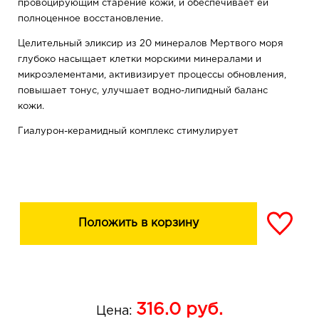
провоцирующим старение кожи, и обеспечивает ей
полноценное восстановление.
Целительный эликсир из 20 минералов Мертвого моря
глубоко насыщает клетки морскими минералами и
микроэлементами, активизирует процессы обновления,
повышает тонус, улучшает водно-липидный баланс
кожи.
Гиалурон-керамидный комплекс стимулирует
выработку кожей гиалуроновой кислоты, коллагена и
эластина, благодаря чему значительно снижается
скорость процессов старения кожи, уменьшается
количество и выраженность морщин.
Происходит комплексная коррекция возрастных
Положить в корзину
изменений: морщины заполняются и разглаживаются,
восстанавливается красивый четкий овал лица,
повышается плотность и эластичность кожи.
Морской виноград обладает антиоксидантными
316.0
руб.
свойствами, благодаря чему эффективно выводит
Цена: