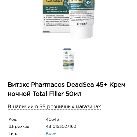
Витэкс Pharmacos DeadSea 45+ Крем
ночной Total Filler 50мл
В наличии в 55 розничных магазинах
Код:
40643
Штрихкод:
4810153027160
Тип:
Крем